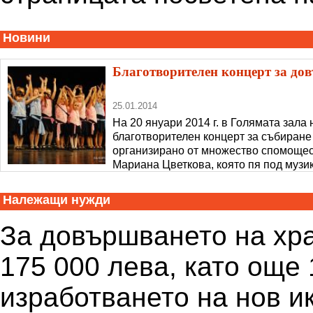
Новини
Благотворителен концерт за дов
25.01.2014
На 20 януари 2014 г. в Голямата зала
благотворителен концерт за събиране
организирано от множество спомощест
Мариана Цветкова, която пя под музи
Константинова. Участваха още Клуб 
Належащи нужди
За довършването на хр
175 000 лева, като още 
изработването на нов и