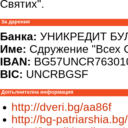
Святих".
За дарения
Банка:
УНИКРЕДИТ БУ
Име:
Сдружение "Всех 
IBAN:
BG57UNCR763010
BIC:
UNCRBGSF
Допълнителна информация
http://dveri.bg/aa86f
http://bg-patriarshia.