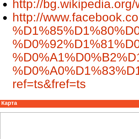
http://bg.wikipe
http://www.facebook
%D1%85%D1%80%D
%D0%92%D1%81%D0
%D0%A1%D0%B2%D
%D0%A0%D1%83%D1%
ref=ts&fref=ts
Карта