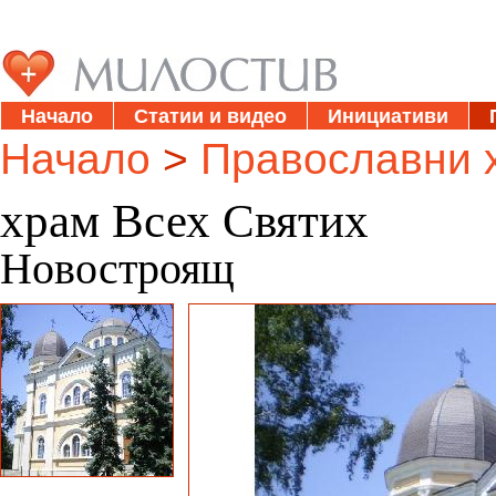
Начало
Статии и видео
Инициативи
Начало
>
Православни 
храм Всех Святих
Новостроящ