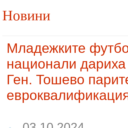
Новини
Младежките футб
национали дариха 
Ген. Тошево парит
евроквалификаци
03.10.2024