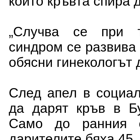
който кръвта спира 
„Случва се при т
синдром се развива 
обясни гинекологът 
След апел в социа
да дарят кръв в Б
Само до ранния с
дарителите бяха 45.