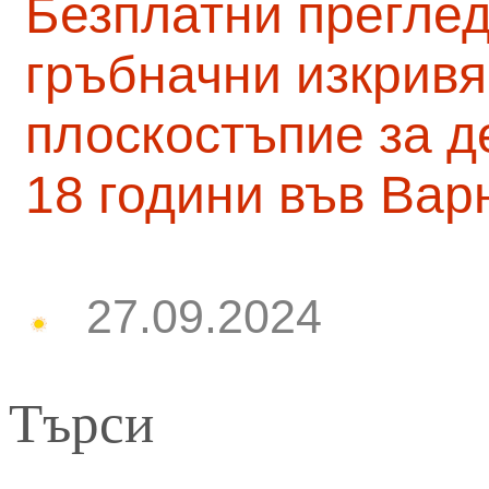
Безплатни преглед
гръбначни изкривя
плоскостъпие за д
18 години във Вар
27.09.2024
Търси