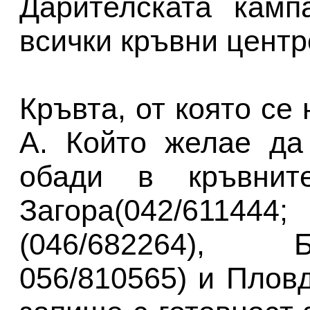
Дарителската камп
всички кръвни центр
Кръвта, от която се
А. Който желае да
обади в кръвнит
Загора(042/611444
(046/682264), Б
056/810565) и Пловд