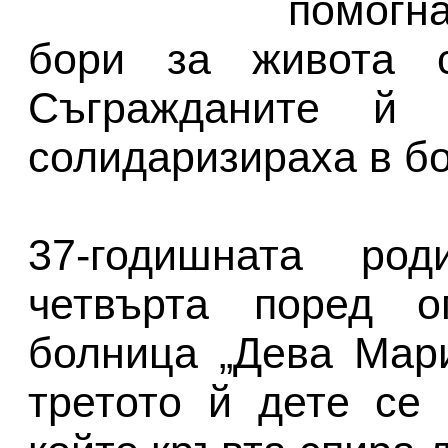
помогна
бори за живота с
Съгражданите й
солидаризираха в бо
37-годишната ро
четвърта поред о
болница „Дева Мар
третото й дете се