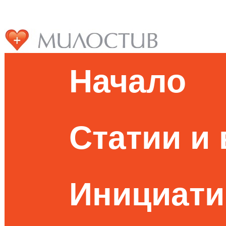
Начало
Статии и
Инициати