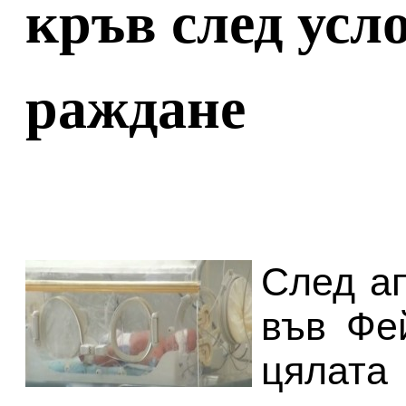
кръв след усл
раждане
След а
във Фе
цялата