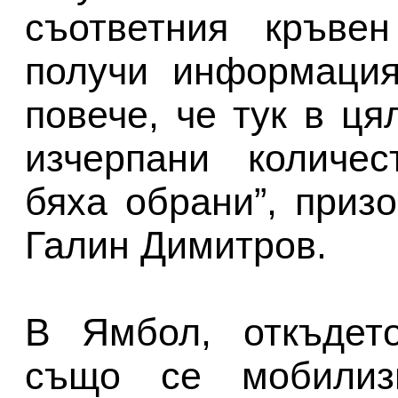
съответния кръве
получи информация
повече, че тук в ця
изчерпани количес
бяха обрани”, приз
Галин Димитров.
В Ямбол, откъдето
също се мобилиз