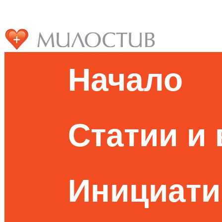
Начало
Статии и
Инициати