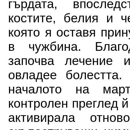
гърдата, впослед
костите, белия и ч
която я оставя при
в чужбина. Благо
започва лечение 
овладее болестта.
началото на март
контролен преглед й 
активирала отно