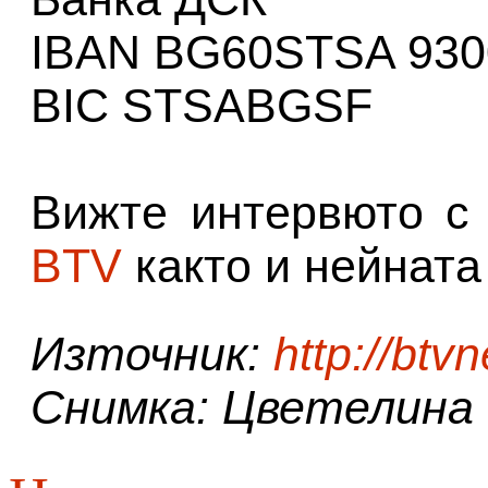
IBAN BG60STSA 930
BIC STSABGSF
Вижте интервюто с
BTV
както и нейнат
Източник:
http://btv
Снимка: Цветелина