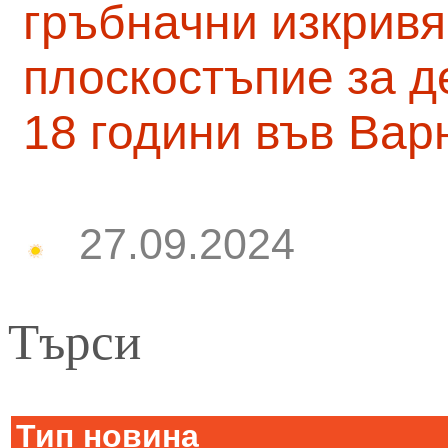
гръбначни изкривя
плоскостъпие за д
18 години във Вар
27.09.2024
Търси
Тип новина