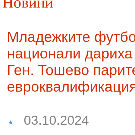
Новини
Младежките футб
национали дариха 
Ген. Тошево парит
евроквалификаци
03.10.2024