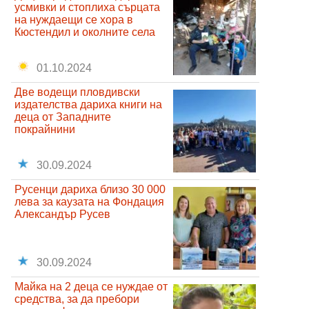
усмивки и стоплиха сърцата
на нуждаещи се хора в
Кюстендил и околните села
01.10.2024
Две водещи пловдивски
издателства дариха книги на
деца от Западните
покрайнини
30.09.2024
Русенци дариха близо 30 000
лева за каузата на Фондация
Александър Русев
30.09.2024
Майка на 2 деца се нуждае от
средства, за да пребори