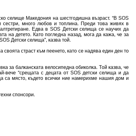
ско селище Македония на шестгодишна възраст. “В SOS
и сестри, много любов и топлина. Преди това живях в
малтретиране. Едва в SOS Детски селища се научих да
та на детето. Като погледна назад, мога да кажа, че за
SOS Детски селища”, казва той.
 своята страст към пеенето, като се надява един ден то
вка за балканската велосипедна обиколка. Той казва, че
ай-вече “срещата с децата от SOS детски селища и да
а са място, където всички ние намерихме нашия дом и
техни спонсори.