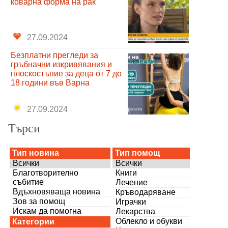
коварна форма на рак
27.09.2024
Безплатни прегледи за
гръбначни изкривявания и
плоскостъпие за деца от 7 до
18 години във Варна
27.09.2024
Търси
Тип новина
Тип помощ
Всички
Всички
Благотворително
Книги
събитие
Лечение
Вдъхновяваща новина
Кръводаряване
Зов за помощ
Играчки
Искам да помогна
Лекарства
Облекло и обукви
Категории