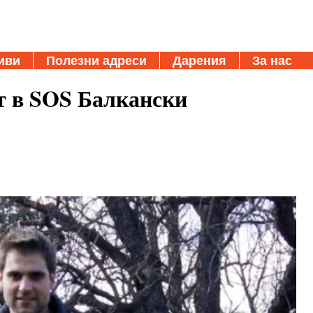
иви
Полезни адреси
Дарения
За нас
т в SOS Балкански