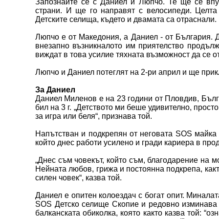
Запознайте се с Даниел и Люпчо. Те ще се впу
страни. И ще го направят с велосипеди. Целт
Детските селища, където и двамата са отраснали.
Люпчо е от Македония, а Даниел - от България. 
внезапно възникналото им приятелство продълж
виждат в това усилие тяхната възможност да се о
Люпчо и Даниел потеглят на 2-ри април и ще прик
За Даниел
Даниел Миленов е на 23 години от Пловдив, Бълг
бил на 3 г. „Детството ми беше удивително, прос
за игра или беля“, признава той.
Напътстван и подкрепян от неговата SOS майка 
който днес работи усилено и гради кариера в про
„Днес съм човекът, който съм, благодарение на м
Нейната любов, грижа и постоянна подкрепа, какт
силен човек“, казва той.
Даниел е опитен колоездач с богат опит. Минала
SOS Детско селище Скопие и редовно изминава д
балканската обиколка, която както казва той: “о