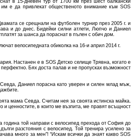
снат в 15-дневен тур от 1700 км през шест балкански
а им е да привлекат общественото внимание към SOS
Двамата се срещнали на футболен турнир през 2005 г. и
ава и до днес. Бидейки силни атлети, Люпчо и Даниел
тплатят за шанса да пораснат в пълен с обич дом.
лючат велосипедната обиколка на 16-и април 2014 г.
ария. Настанен е в SOS Детско селище Трявна, когато е
то перфектно. Бях доста палав и не пропусках възможност
Севда, Даниел порасна като уверен и силен млад мъж,
дажбите.
оята мама Севда. Считам нея за своята истинска майка.
о и ценностите, в които ме възпита, ме правят всъщност
та година той направи с велосипед прехода от София до
ълги разстояния с велосипед. Той тренира усилено за
значава много за мен”! “Искам всички да знаят какво SOS