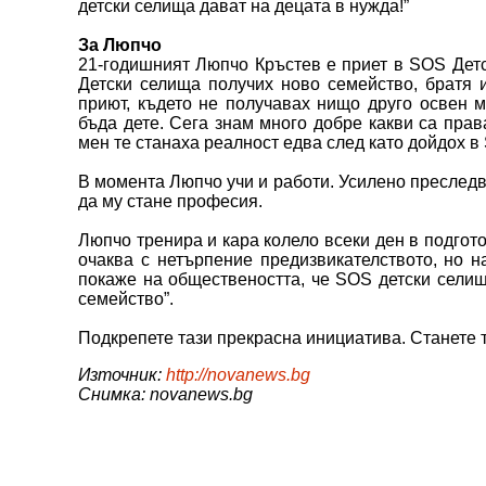
детски селища дават на децата в нужда!”
За Люпчо
21-годишният Люпчо Кръстев е приет в SOS Дет
Детски селища получих ново семейство, братя 
приют, където не получавах нищо друго освен 
бъда дете. Сега знам много добре какви са права
мен те станаха реалност едва след като дойдох в 
В момента Люпчо учи и работи. Усилено преследва
да му стане професия.
Люпчо тренира и кара колело всеки ден в подгото
очаква с нетърпение предизвикателството, но н
покаже на обществеността, че SOS детски селищ
семейство”.
Подкрепете тази прекрасна инициатива. Станете 
Източник:
http://novanews.bg
Снимка: novanews.bg