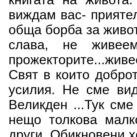
виждам вас- прияте
обща борба за живот
слава, не живее
прожекторите...жив
Свят в които добро
усилия. Не сме ви
Великден ...Тук сме
нещо толкова малк
други. Обикновени х