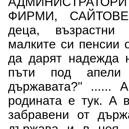
АДМИНИСТРАТО
ФИРМИ, САЙТОВЕ,
деца, възрастни 
малките си пенсии о
да дарят надежда 
пъти под апели
държавата?'' .....
родината е тук. А 
забравени от държ
държава и в нея д