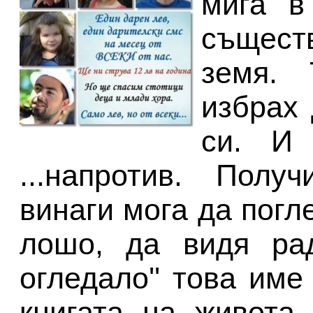
мига в
същест
земя. 
избрах 
си. И 
...напротив. Полу
винаги мога да погл
лошо, да видя рад
огледало'' това име
книгата на живота