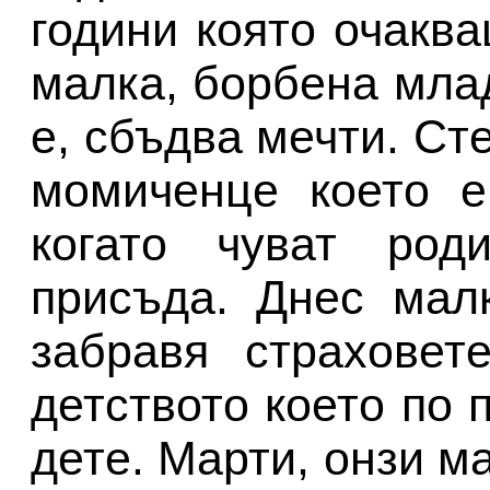
години която очаква
малка, борбена мла
е, сбъдва мечти. Ст
момиченце което е
когато чуват род
присъда. Днес мал
забравя страхове
детството което по 
дете. Марти, онзи м