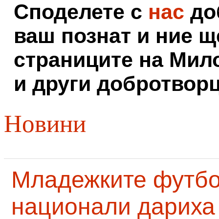
Споделете с
нас
доб
ваш познат и ние щ
страниците на Мил
и други добротворц
Новини
Младежките футб
национали дариха 