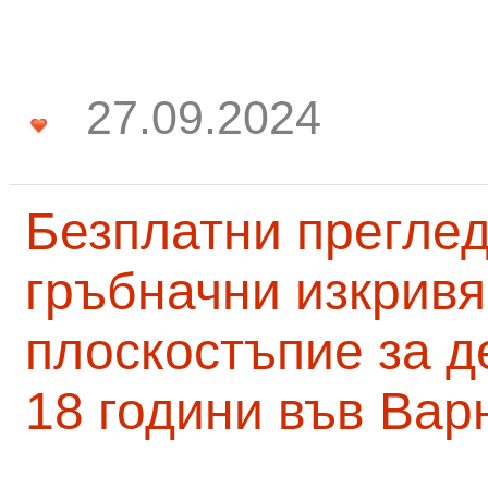
27.09.2024
Безплатни преглед
гръбначни изкривя
плоскостъпие за д
18 години във Вар