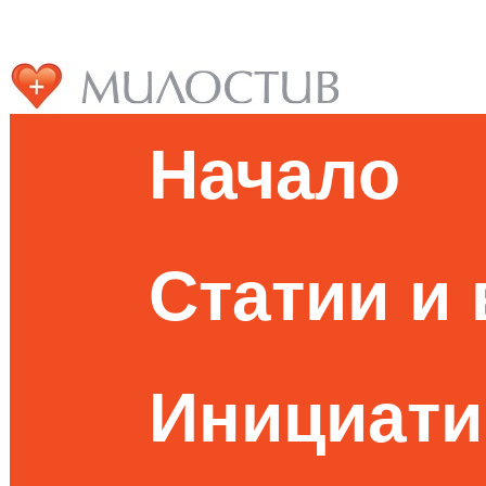
Начало
Статии и
Инициати