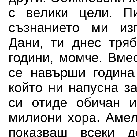
с велики цели. П
съзнанието ми изп
Дани, ти днес тря
години, момче. Вме
се навърши година
който ни напусна за
си отиде обичан и
милиони хора. Амел
показваш всеки д