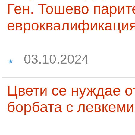
Ген. Тошево парит
евроквалификаци
03.10.2024
Цвети се нуждае о
борбата с левкеми