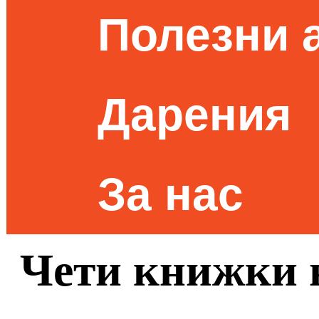
Полезни 
Дарения
За нас
Чети книжки н