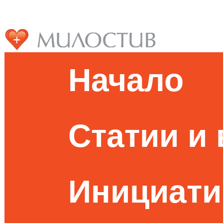
Начало
Статии и
Инициати