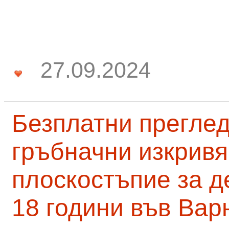
27.09.2024
Безплатни преглед
гръбначни изкривя
плоскостъпие за д
18 години във Вар