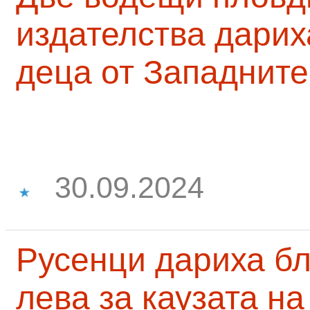
издателства дарих
деца от Западните
30.09.2024
Русенци дариха бл
лева за каузата н