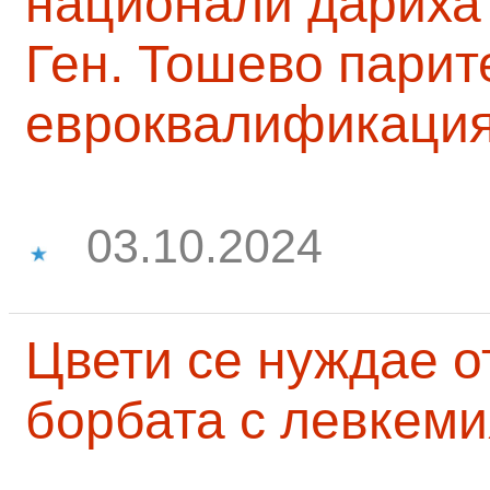
национали дариха 
Ген. Тошево парит
евроквалификаци
03.10.2024
Цвети се нуждае о
борбата с левкеми