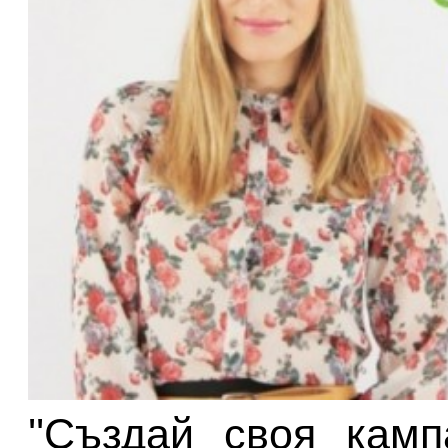
''Създай своя камп