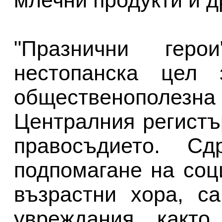
млечни продукти и д
"Празнични гер
нестопанска цел 
общественополезн
Централния регистъ
правосъдието. Сд
подпомагане на соц
възрастни хора, с
увреждания, както