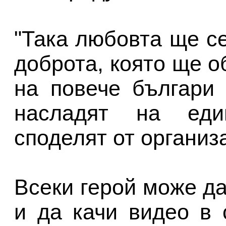
"Така любовта ще с
доброта, която ще о
на повече българи
насладят на един
споделят от организ
Всеки герой може д
и да качи видео в 