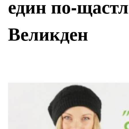
един по-щастл
Великден