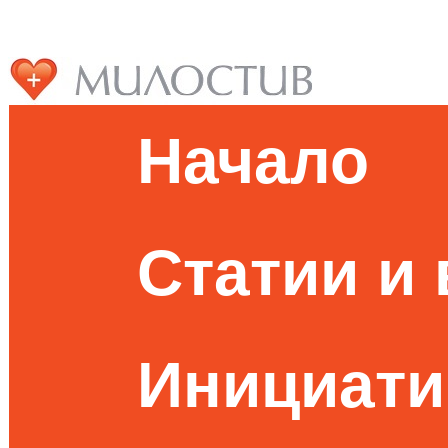
Начало
Статии и
Инициати