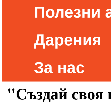
Полезни 
Дарения
За нас
"Създай своя 