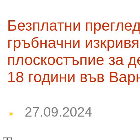
Безплатни преглед
гръбначни изкривя
плоскостъпие за д
18 години във Вар
27.09.2024