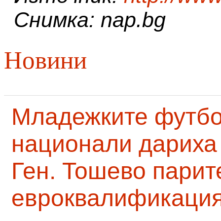
Снимка: nap.bg
Новини
Младежките футб
национали дариха 
Ген. Тошево парит
евроквалификаци