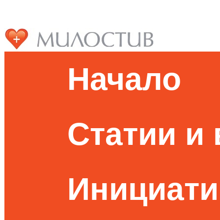
Начало
Статии и
Инициати