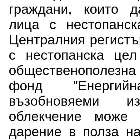
граждани, които д
лица с нестопанск
Централния регистъ
с нестопанска цел
общественополезна
фонд "Енергий
възобновяеми из
облекчение може
дарение в полза н