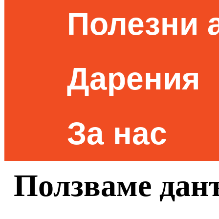
Полезни 
Дарения
За нас
Ползваме дан