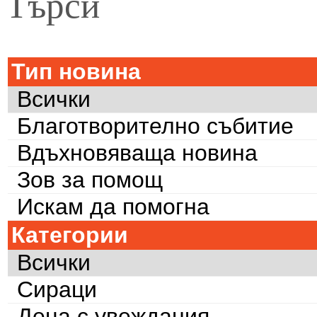
Търси
Тип новина
Всички
Благотворително събитие
Вдъхновяваща новина
Зов за помощ
Искам да помогна
Категории
Всички
Сираци
Деца с увеждания