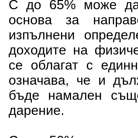
С до 65% може да
основа за направ
изпълнени определ
доходите на физич
се облагат с един
означава, че и дъ
бъде намален същ
дарение.