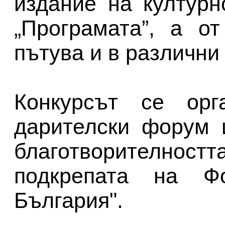
издание на култур
„Програмата”, а о
пътува и в различни
Конкурсът се орг
дарителски форум 
благотворителнос
подкрепата на Ф
България".