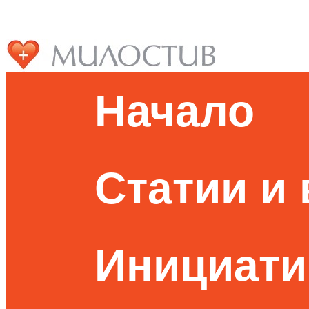
Начало
Статии и
Инициати