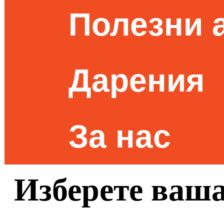
Полезни 
Дарения
За нас
Изберете ваш