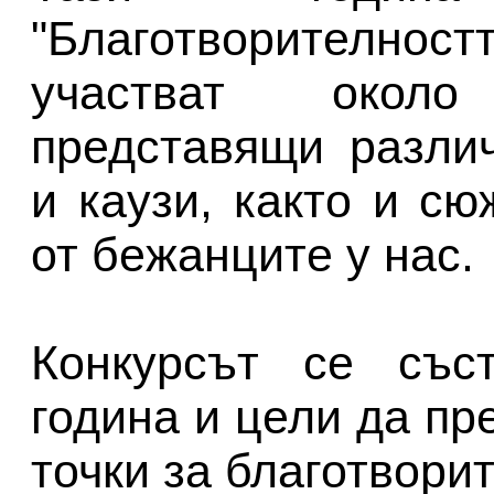
"Благотворително
участват окол
представящи разли
и каузи, както и сю
от бежанците у нас.
Конкурсът се със
година и цели да пр
точки за благотвори