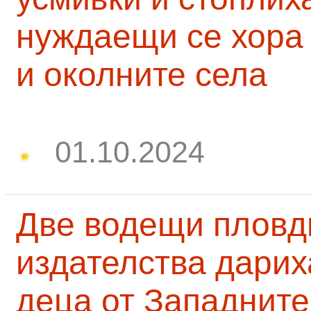
нуждаещи се хора
и околните села
01.10.2024
Две водещи пловд
издателства дарих
деца от Западните