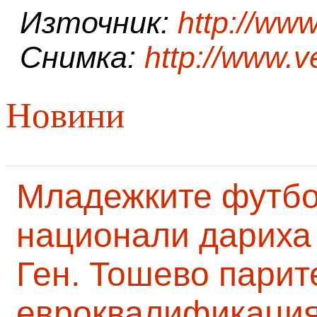
Източник:
http://www
Снимка:
http://www.v
Новини
Младежките футб
национали дариха 
Ген. Тошево парит
евроквалификаци