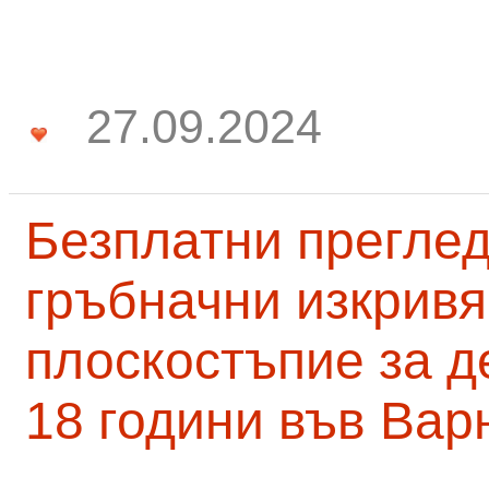
27.09.2024
Безплатни преглед
гръбначни изкривя
плоскостъпие за д
18 години във Вар