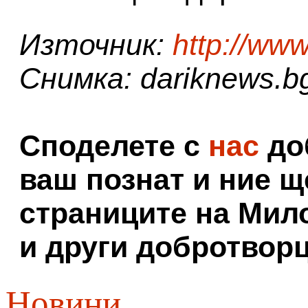
Източник:
http://ww
Снимка: dariknews.b
Споделете с
нас
доб
ваш познат и ние щ
страниците на Мил
и други добротворц
Новини