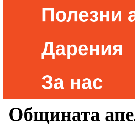
Полезни 
Дарения
За нас
Общината апе