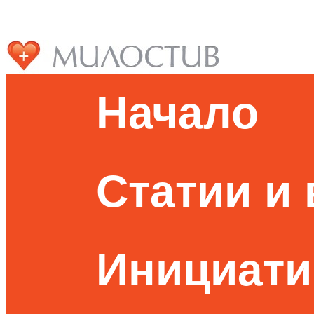
Начало
Статии и
Инициати