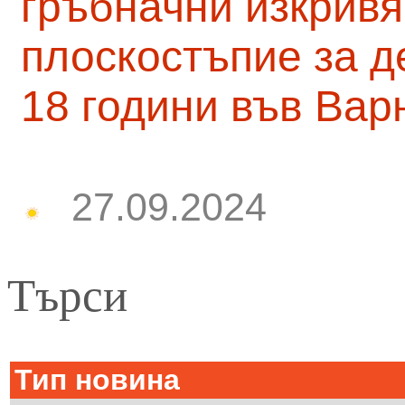
гръбначни изкривя
плоскостъпие за д
18 години във Вар
27.09.2024
Търси
Тип новина