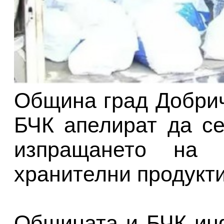
Община град Добрич
БЧК апелират да с
изпращането на в
хранителни продукти
Общината и БЧК ин