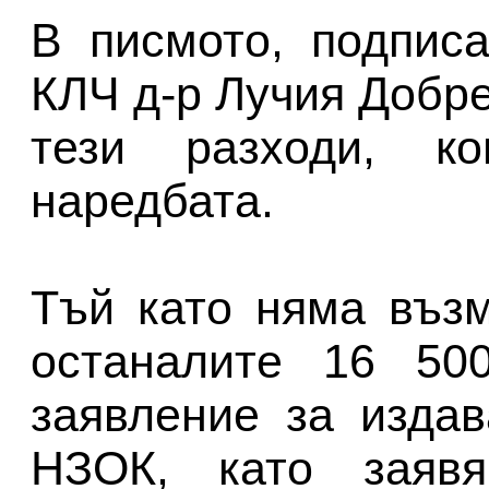
В писмото, подпис
КЛЧ д-р Лучия Добре
тези разходи, ко
наредбата.
Тъй като няма въз
останалите 16 50
заявление за изда
НЗОК, като заяв