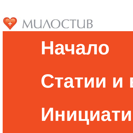
Начало
Статии и
Инициати