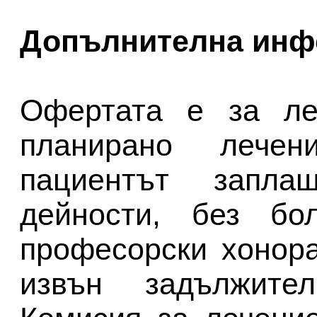
Допълнителна инф
Офертата е за ле
планирано лече
пациентът запла
дейности, без бо
професорски хонора
извън задължител