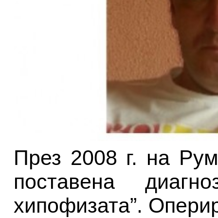
През 2008 г. на Ру
поставена диагн
хипофизата”. Оперир