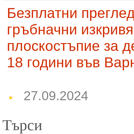
Безплатни преглед
гръбначни изкривя
плоскостъпие за д
18 години във Вар
27.09.2024
Търси