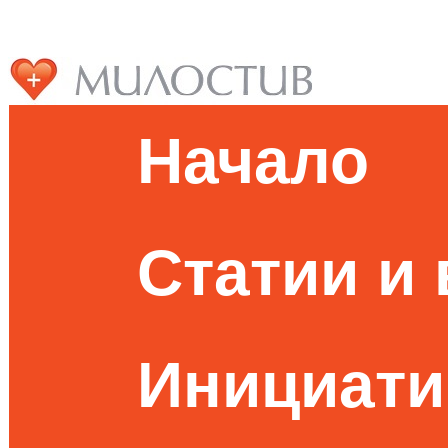
Начало
Статии и
Инициати