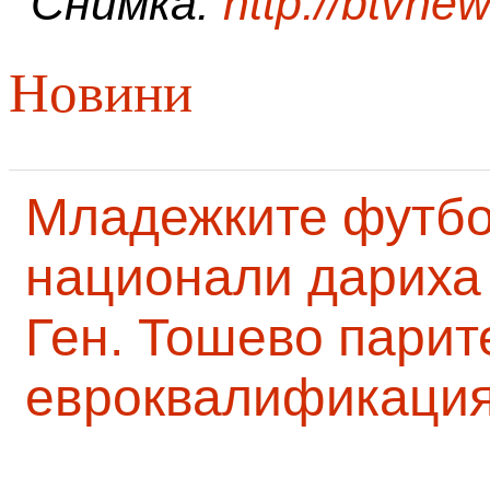
Снимка:
http://btvne
Новини
Младежките футб
национали дариха 
Ген. Тошево парит
евроквалификаци