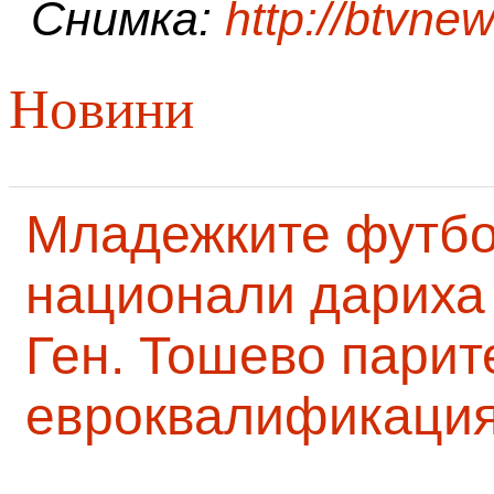
Снимка:
http://btvne
Новини
Младежките футб
национали дариха 
Ген. Тошево парит
евроквалификаци