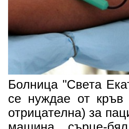
Болница "Света Ека
се нуждае от кръв 
отрицателна) за пац
машина сърце-бя