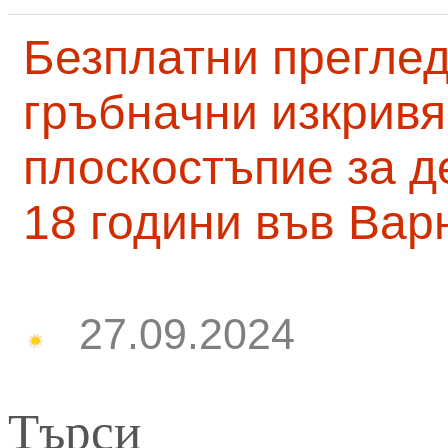
Безплатни преглед
гръбначни изкривя
плоскостъпие за д
18 години във Вар
27.09.2024
Търси