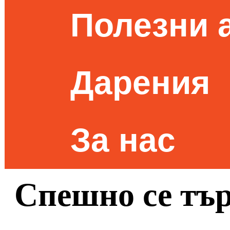
Полезни 
Дарения
За нас
Спешно се тър