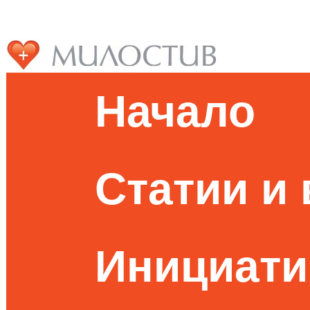
Начало
Статии и
Инициати