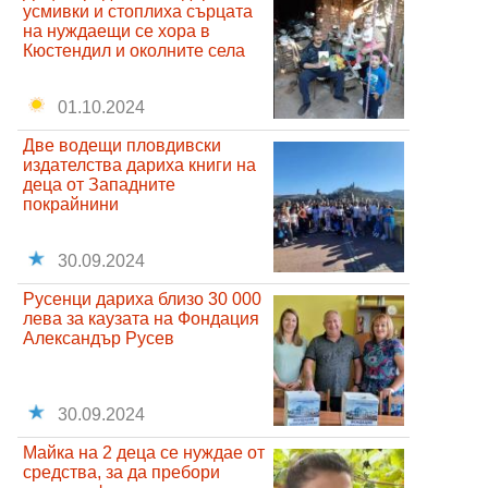
усмивки и стоплиха сърцата
на нуждаещи се хора в
Кюстендил и околните села
01.10.2024
Две водещи пловдивски
издателства дариха книги на
деца от Западните
покрайнини
30.09.2024
Русенци дариха близо 30 000
лева за каузата на Фондация
Александър Русев
30.09.2024
Майка на 2 деца се нуждае от
средства, за да пребори