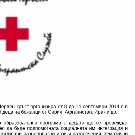
рвен кръст организира от 8 до 14 септември 2014 г. в
5 деца на бежанци от Сирия, Афганистан, Ирак и др.
а образователна програмa с децата ще се провеждат
цел да бъде подпомогнатa социалната им интеграция и
низирани разнообразни игри и развлечения, тематични