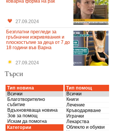
коварна форма на рак
27.09.2024
Безплатни прегледи за
гръбначни изкривявания и
плоскостъпие за деца от 7 до
18 години във Варна
27.09.2024
Търси
Тип новина
Тип помощ
Всички
Всички
Благотворително
Книги
събитие
Лечение
Вдъхновяваща новина
Кръводаряване
Зов за помощ
Играчки
Искам да помогна
Лекарства
Облекло и обукви
Категории