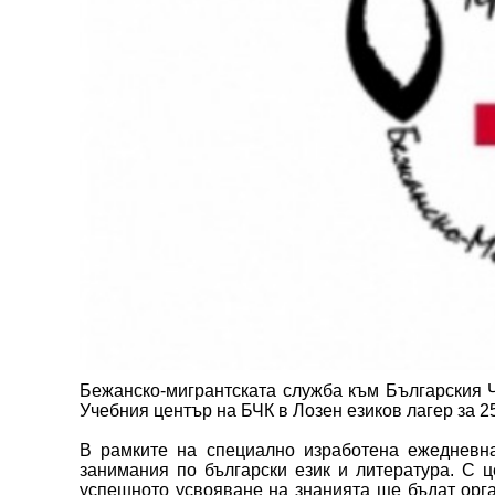
Бежанско-мигрантската служба към Българския Че
Учебния център на БЧК в Лозен езиков лагер за 2
В рамките на специално изработена ежедневн
занимания по български език и литература. С 
успешното усвояване на знанията ще бъдат орга