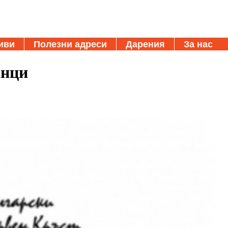
иви
Полезни адреси
Дарения
За нас
анци