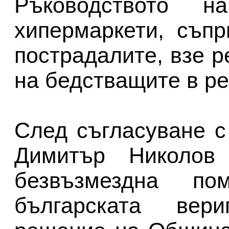
Ръководството н
хипермаркети, съп
пострадалите, взе 
на бедстващите в ре
След съгласуване с
Димитър Николов
безвъзмездна п
българската вер