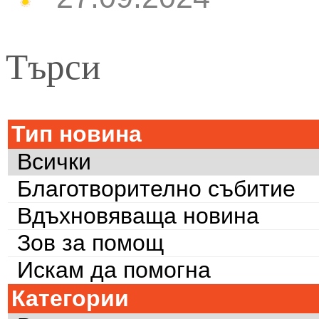
Търси
Тип новина
Всички
Благотворително събитие
Вдъхновяваща новина
Зов за помощ
Искам да помогна
Категории