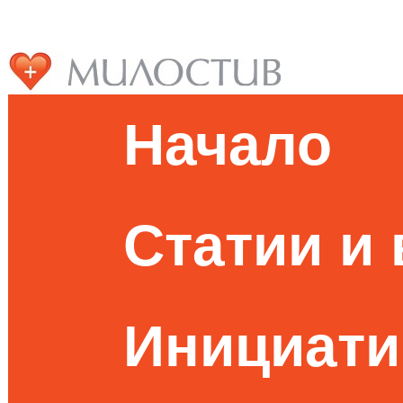
Начало
Статии и
Инициати