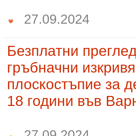
27.09.2024
Безплатни преглед
гръбначни изкривя
плоскостъпие за д
18 години във Вар
27.09.2024