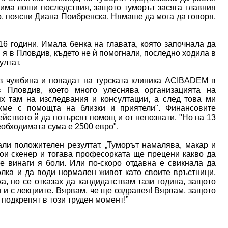
има лоши последствия, защото туморът засяга главния
о, поясни Диана Поибренска. Нямаше да мога да говоря,
16 години. Имала бенка на главата, която започнала да
 я в Пловдив, където не ѝ помогнали, последно ходила в
ултат.
 в чужбина и попадат на турската клиника ACIBADEM в
в Пловдив, което много улеснява организацията на
ях там на изследвания и консултации, а след това ми
хме с помощта на близки и приятели". Финансовите
йството й да потърсят помощ и от непознати. "Но на 13
еобходимата сума е 2500 евро".
али положителен резултат. „Туморът намалява, макар и
ои скенер и тогава професорката ще прецени какво да
е винаги я боли. Или по-скоро отдавна е свикнала да
олка и да води нормален живот като своите връстници.
а, но се отказах да кандидатствам тази година, защото
 и с лекциите. Вярвам, че ще оздравея! Вярвам, защото
 подкрепят в този труден момент!”