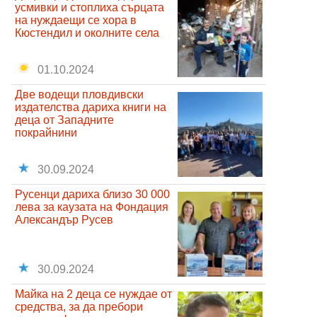
усмивки и стоплиха сърцата
на нуждаещи се хора в
Кюстендил и околните села
01.10.2024
Две водещи пловдивски
издателства дариха книги на
деца от Западните
покрайнини
30.09.2024
Русенци дариха близо 30 000
лева за каузата на Фондация
Александър Русев
30.09.2024
Майка на 2 деца се нуждае от
средства, за да пребори