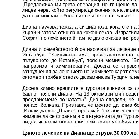
„Предложиха ми трета операция, но тя щеше да 
лицев нерв, който регулира движенията на лицет
да се усмихвам... Уплаших се и не се съгласих”.
Диана научава тежката си диагноза, когато е на 
кърви и затова отишла на кожен лекар. Изпратили
София, но лечението й там не дало очаквания рез
Диана и семейството й се насочват за лечение
Истанбул. "Клиниката има представителство 
пътуването до Истанбул", поясни момичето. "Б
направиха и химиотерапии. Досега се справя
затруднения за лечението на момичето карат семе
октомври трябва отново да замина за Турция, а н
Досега химиотерапиите в турската клиника са д
бавно, поясни Диана. На 13 октомври ми предст
предприемеме по-нататък”. Диана сподели, че н
понася болката. Признава, че мечтае да няма б
„Искам да уча „Право”, през май бях абитуриентк
нямаше да се справям и с пътуванията до Турция
видях, че имам много приятели, които ме обичат и
Цялото лечение на Диана ще струва 30 000 лв.