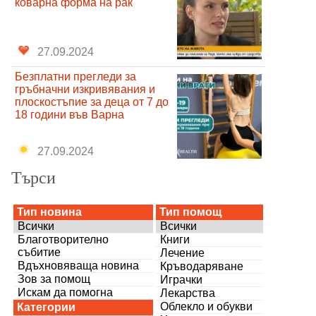
коварна форма на рак
27.09.2024
Безплатни прегледи за
гръбначни изкривявания и
плоскостъпие за деца от 7 до
18 години във Варна
27.09.2024
Търси
Тип новина
Тип помощ
Всички
Всички
Благотворително
Книги
събитие
Лечение
Вдъхновяваща новина
Кръводаряване
Зов за помощ
Играчки
Искам да помогна
Лекарства
Облекло и обукви
Категории