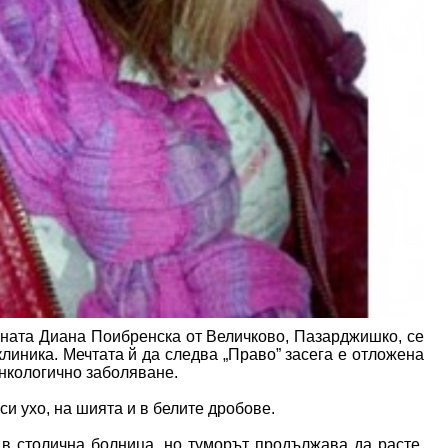
шната Диана Поибренска от Величково, Пазарджишко, се
линика. Мечтата й да следва „Право” засега е отложена
онкологично заболяване.
си ухо, на шията и в белите дробове.
в столична болница, но туморът продължава да расте.