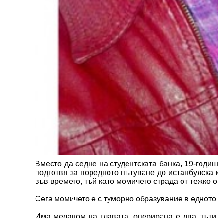
Вместо да седне на студентската банка, 19-годи
подготвя за поредното пътуване до истанбулска к
във времето, тъй като момичето страда от тежко 
Сега момичето е с туморно образувание в едното 
Има меланом на главата, оперирана е два пъти 