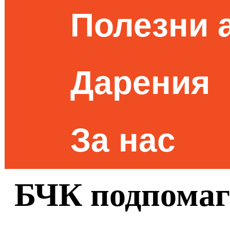
Полезни 
Дарения
За нас
БЧК подпомаг