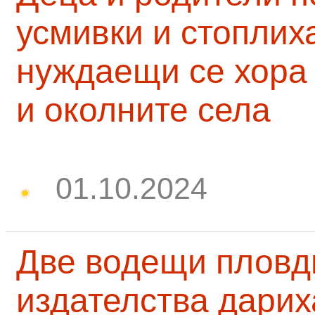
усмивки и стоплих
нуждаещи се хора
и околните села
01.10.2024
Две водещи пловд
издателства дарих