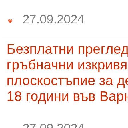
27.09.2024
Безплатни преглед
гръбначни изкривя
плоскостъпие за д
18 години във Вар