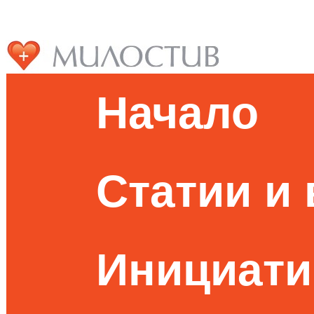
Начало
Статии и
Инициати