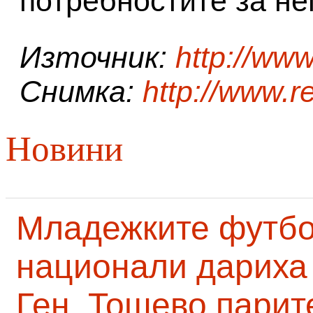
потребностите за не
Източник:
http://ww
Снимка:
http://www.r
Новини
Младежките футб
национали дариха 
Ген. Тошево парит