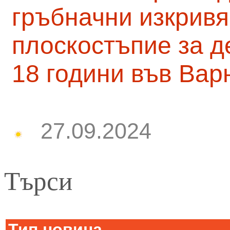
гръбначни изкривя
плоскостъпие за д
18 години във Вар
27.09.2024
Търси
Тип новина