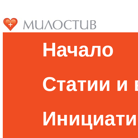
Начало
Статии и
Инициати