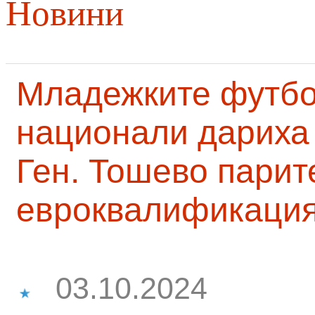
Новини
Младежките футб
национали дариха 
Ген. Тошево парит
евроквалификаци
03.10.2024