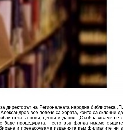
аза директорът на Регионалната народна библиотека „П.
Александров все повече са хората, които са склонни да
библиотека, а нови, ценни издания. „Съобразяваме се с
ще бъде процедурата. Често във фонда имаме същите
збиране и пренасочваме изданията към филиалите ни в