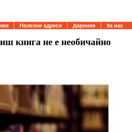
иви
Полезни адреси
Дарения
За нас
иш книга не е необичайно