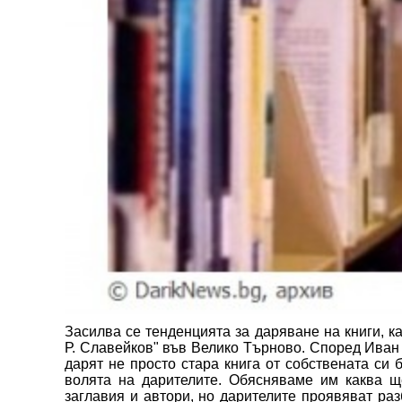
Засилва се тенденцията за даряване на книги, к
Р. Славейков" във Велико Търново. Според Иван 
дарят не просто стара книга от собствената си 
волята на дарителите. Обясняваме им каква 
заглавия и автори, но дарителите проявяват ра