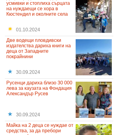
усмивки и стоплиха сърцата
на нуждаещи се хора в
Кюстендил и околните села
01.10.2024
Две водещи пловдивски
издателства дариха книги на
деца от Западните
покрайнини
30.09.2024
Русенци дариха близо 30 000
лева за каузата на Фондация
Александър Русев
30.09.2024
Майка на 2 деца се нуждае от
средства, за да пребори