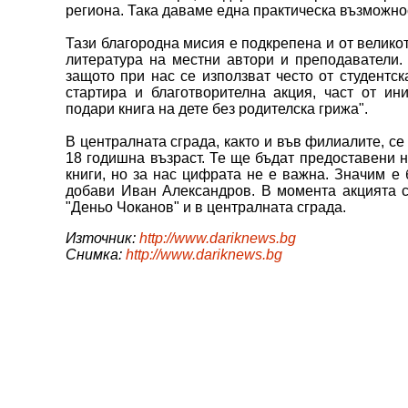
региона. Така даваме една практическа възможнос
Тази благородна мисия е подкрепена и от великот
литература на местни автори и преподаватели.
защото при нас се използват често от студентск
стартира и благотворителна акция, част от и
подари книга на дете без родителска грижа".
В централната сграда, както и във филиалите, се
18 годишна възраст. Те ще бъдат предоставени н
книги, но за нас цифрата не е важна. Значим е 
добави Иван Александров. В момента акцията с
"Деньо Чоканов" и в централната сграда.
Източник:
http://www.dariknews.bg
Снимка:
http://www.dariknews.bg