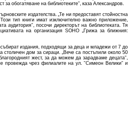
т за обогатяване на библиотеките", каза Александров.
ърновските издателства. „Те ни предоставят стойностна
 Този тип книги имат изключително важно приложение,
ата аудитория", посочи директорът на библиотеката. Тя
нициативата на организация SOHO „Грижа за ближния:
 събират издания, подходящи за деца и младежи от 7 до
а столичен дом за сираци. „Вече са постъпили около 50
благородният жест, за да можем да зарадваме децата",
е провежда чрез филиалите на ул. "Симеон Велики" и