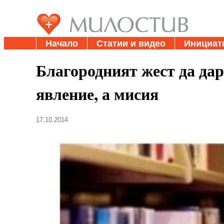
Начало
Статии и видео
Инициат
Благородният жест да дар
явление, а мисия
17.10.2014