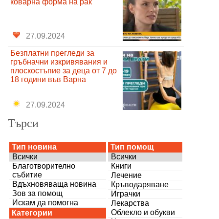
коварна форма на рак
27.09.2024
Безплатни прегледи за
гръбначни изкривявания и
плоскостъпие за деца от 7 до
18 години във Варна
27.09.2024
Търси
Тип новина
Тип помощ
Всички
Всички
Благотворително
Книги
събитие
Лечение
Вдъхновяваща новина
Кръводаряване
Зов за помощ
Играчки
Искам да помогна
Лекарства
Облекло и обукви
Категории