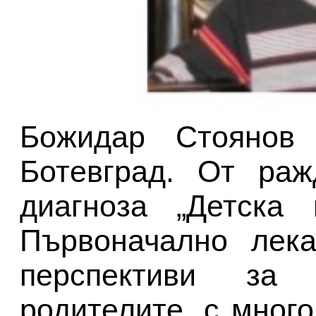
Божидар Стоянов
Ботевград. От раж
диагноза „Детска 
Първоначално лека
перспективи за
родителите, с мног