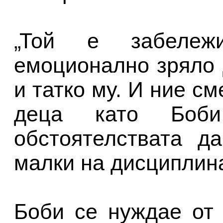
„Той е забележ
емоционално зряло 
и татко му. И ние см
деца като Боб
обстоятелствата д
малки на дисциплина
Боби се нуждае от