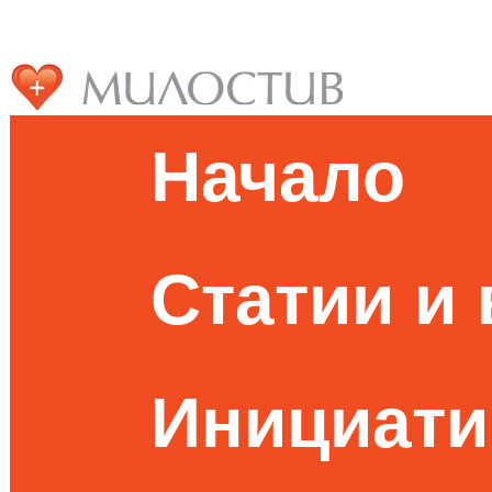
Начало
Статии и
Инициати