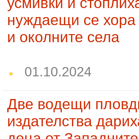
усмивки и стоплих
нуждаещи се хора
и околните села
01.10.2024
Две водещи пловд
издателства дарих
деца от Западните