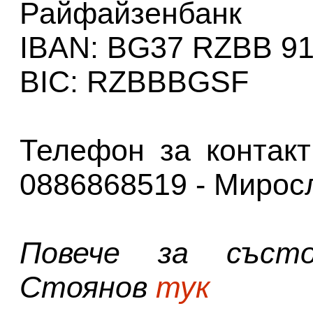
Райфайзенбанк
IBAN: BG37 RZBB 91
BIC: RZBBBGSF
Телефон за контак
0886868519 - Мирос
Повече за съст
Стоянов
тук