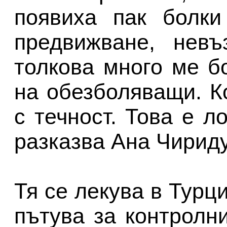
появиха пак болки
предвижване, нев
толкова много ме б
на обезболяващи. К
с течност. Това е л
разказва Ана Чириду
Тя се лекува в Турци
пътува за контролн