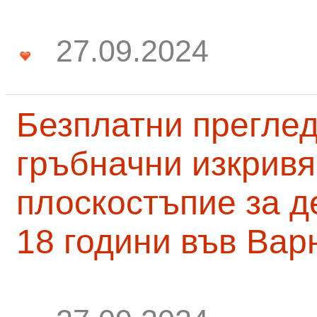
27.09.2024
Безплатни преглед
гръбначни изкривя
плоскостъпие за д
18 години във Вар