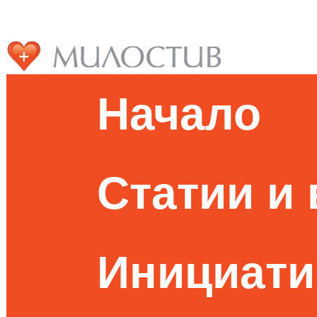
Начало
Статии и
Инициати