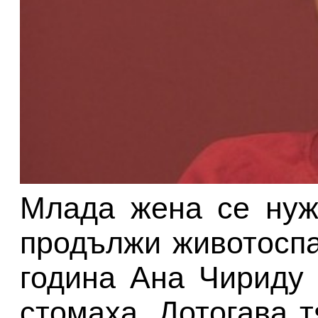
Млада жена се нуж
продължи животосп
година Ана Чириду 
стомаха. Дотогава 