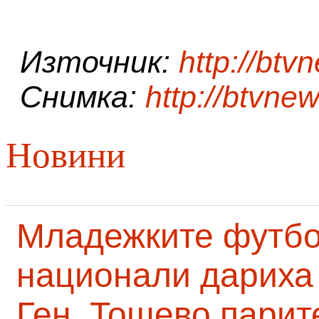
Източник:
http://btv
Снимка:
http://btvne
Новини
Младежките футб
национали дариха 
Ген. Тошево парит