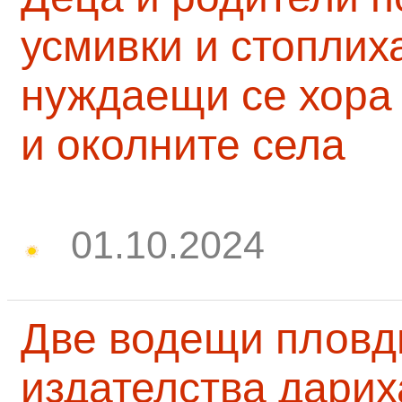
усмивки и стоплих
нуждаещи се хора
и околните села
01.10.2024
Две водещи пловд
издателства дарих