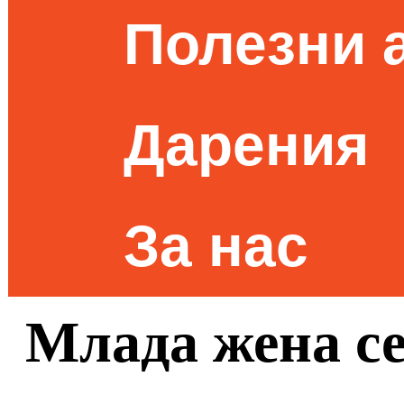
Полезни 
Дарения
За нас
Млада жена се