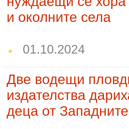
нуждаещи се хора
и околните села
01.10.2024
Две водещи пловд
издателства дарих
деца от Западните