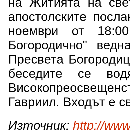
на Житията на све
апостолските посл
ноември от 18:0
Богородично" ведн
Пресвета Богородиц
беседите се вод
Високопреосвещ
Гавриил. Входът е с
Източник:
http://ww