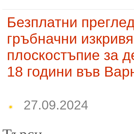
Безплатни преглед
гръбначни изкривя
плоскостъпие за д
18 години във Вар
27.09.2024
Търси