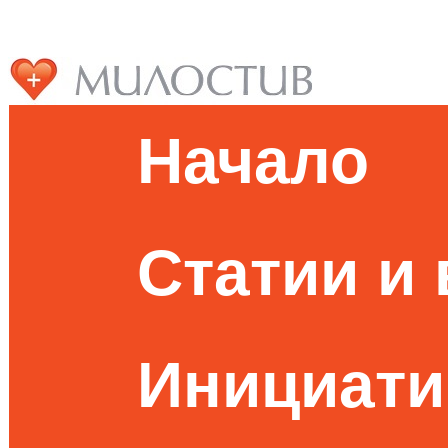
Начало
Статии и
Инициати