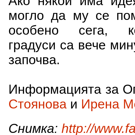
Ако някой има иде
могло да му се пом
особено сега, ко
градуси са вече мин
започва.
Информацията за О
Стоянова
и
Ирена М
Снимка:
http://www.