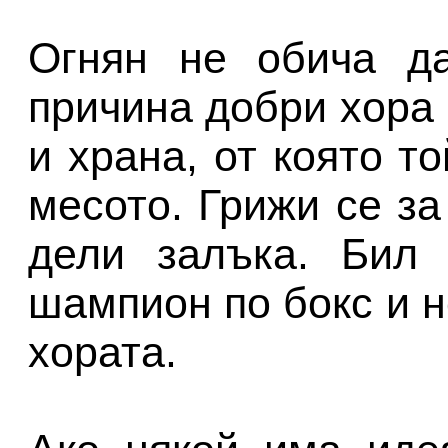
Огнян не обича да
причина добри хора 
и храна, от която т
месото. Грижи се за
дели залъка. Бил 
шампион по бокс и н
хората.