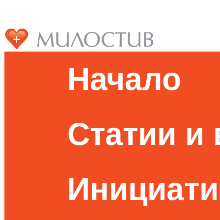
Начало
Статии и
Инициати