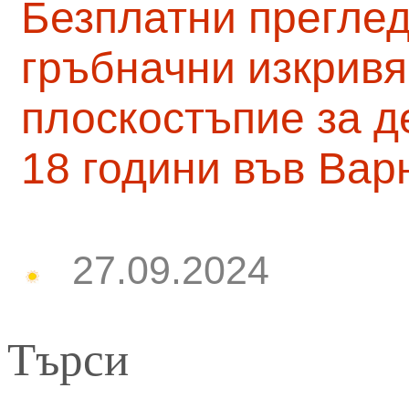
Безплатни преглед
гръбначни изкривя
плоскостъпие за д
18 години във Вар
27.09.2024
Търси