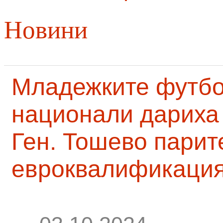
Новини
Младежките футб
национали дариха 
Ген. Тошево парит
евроквалификаци