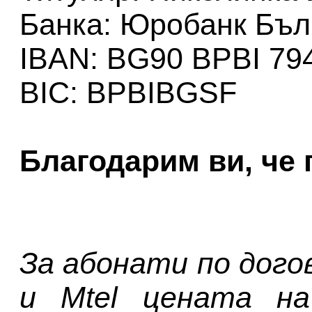
Банка: Юробанк Бъл
IBAN: BG90 BPBI 79
BIC: BPBIBGSF
Благодарим ви, че 
За абонати по дого
и Mtel цената н