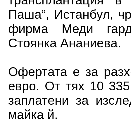
Паша”, Истанбул, ч
фирма Меди гар
Стоянка Ананиева.
Офертата е за разх
евро. От тях 10 33
заплатени за изсл
майка й.