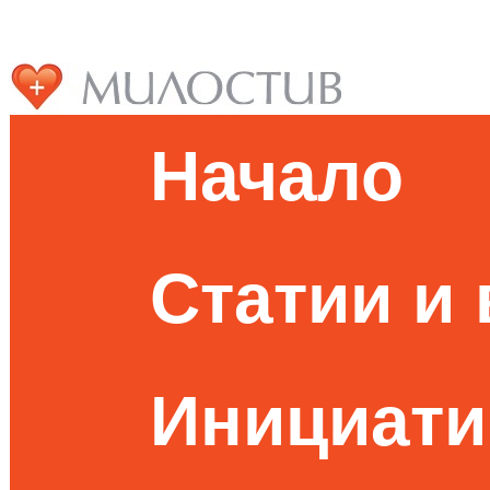
Начало
Статии и
Инициати