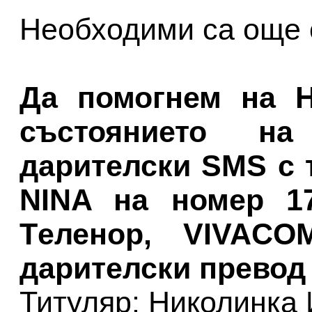
Необходими са още о
Да помогнем на Н
състоянието н
дарителски SMS с 
NINA на номер 17
Tеленор, VIVACO
дарителски превод 
Титуляр: Николинка