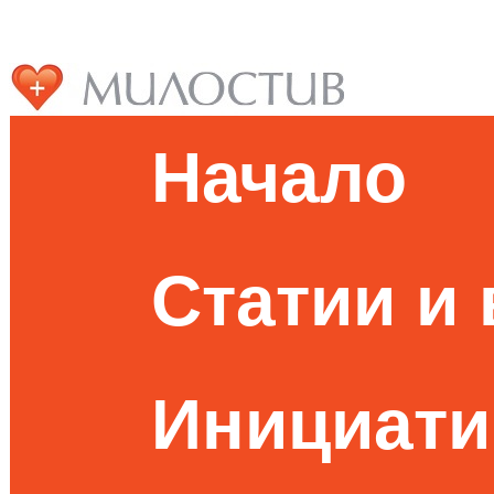
Начало
Статии и
Инициати