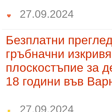
27.09.2024
Безплатни преглед
гръбначни изкривя
плоскостъпие за д
18 години във Вар
27.09.2024