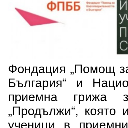
Фондация „Помощ за
България“ и Нацио
приемна грижа за
„Продължи“, която 
ученици в приемни