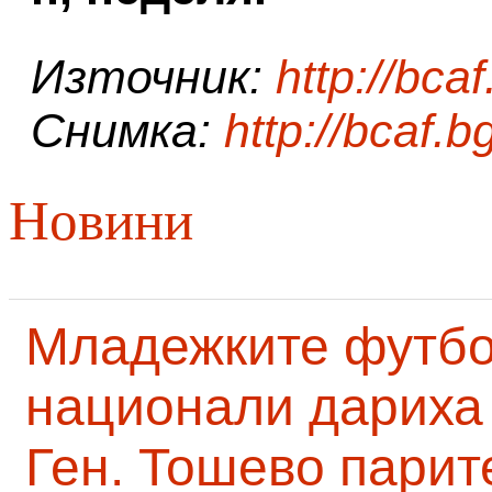
Източник:
http://bcaf
Снимка:
http://bcaf.b
Новини
Младежките футб
национали дариха 
Ген. Тошево парит