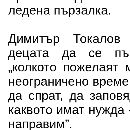
ледена пързалка.
Димитър Токалов
децата да се пър
„колкото пожелаят 
неограничено време,
да спрат, да запов
каквото имат нужда 
направим”.