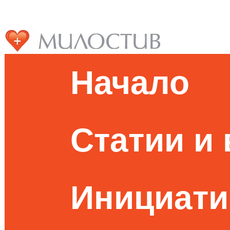
Начало
Статии и
Инициати