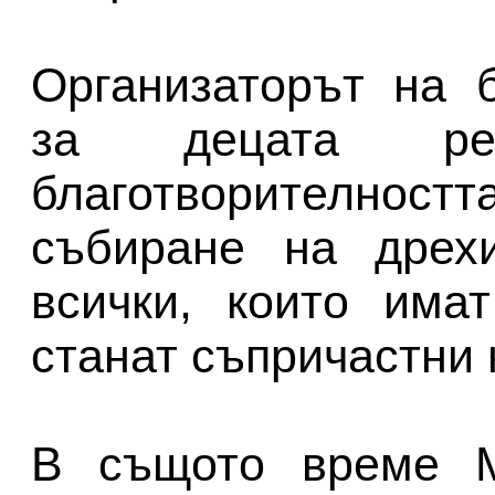
Организаторът на 
за децата р
благотворително
събиране на дрех
всички, които има
станат съпричастни 
В същото време М