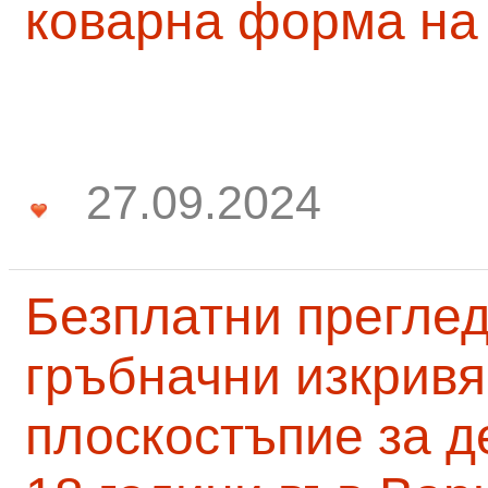
коварна форма на
27.09.2024
Безплатни преглед
гръбначни изкривя
плоскостъпие за д