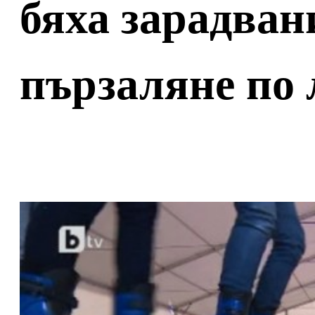
бяха зарадван
пързаляне по 