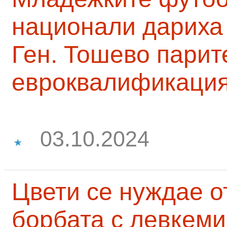
национали дариха 
Ген. Тошево парит
евроквалификаци
03.10.2024
Цвети се нуждае о
борбата с левкеми