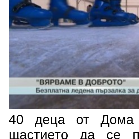
40 деца от Дома 
щастието да се п