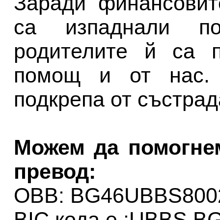
Заради финансовит
са изпаднали п
родителите й са п
помощ и от нас. 
подкрепа от състрад
Можем да помогнем
превод:
OBB: BG46UBBS800
BIC кода е :UBBS B