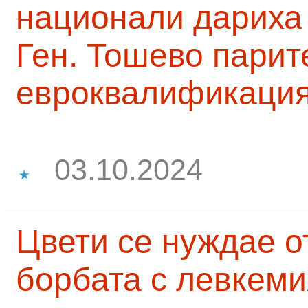
национали дариха 
Ген. Тошево парит
евроквалификаци
03.10.2024
Цвети се нуждае о
борбата с левкеми