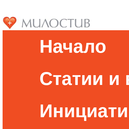
Начало
Статии и
Инициати