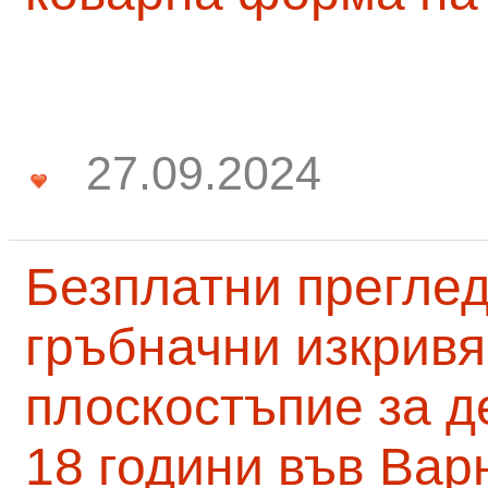
27.09.2024
Безплатни преглед
гръбначни изкривя
плоскостъпие за д
18 години във Вар