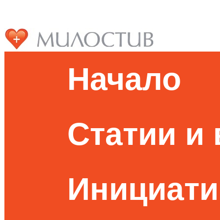
Начало
Статии и
Инициати