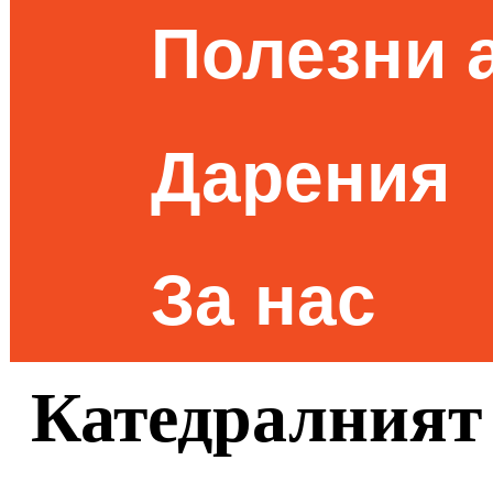
Полезни 
Дарения
За нас
Катедралният