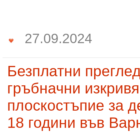
27.09.2024
Безплатни преглед
гръбначни изкривя
плоскостъпие за д
18 години във Вар