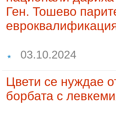
Ген. Тошево парит
евроквалификаци
03.10.2024
Цвети се нуждае о
борбата с левкеми