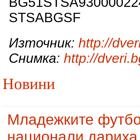
BG51STSA93000022
STSABGSF
Източник:
http://dver
Снимка:
http://dveri.
Новини
Младежките футб
национали дариха 