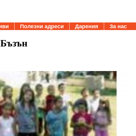
иви
Полезни адреси
Дарения
За нас
 Бъзън