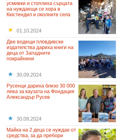
усмивки и стоплиха сърцата
на нуждаещи се хора в
Кюстендил и околните села
01.10.2024
Две водещи пловдивски
издателства дариха книги на
деца от Западните
покрайнини
30.09.2024
Русенци дариха близо 30 000
лева за каузата на Фондация
Александър Русев
30.09.2024
Майка на 2 деца се нуждае от
средства, за да пребори