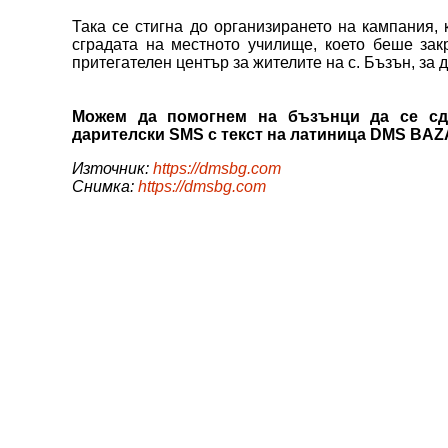
Така се стигна до организирането на кампания, 
сградата на местното училище, което беше зак
притегателен център за жителите на с. Бъзън, за д
Можем да помогнем на бъзънци да се сдо
дарителски SMS с текст на латиница DMS BAZ
Източник:
https://dmsbg.com
Снимка:
https://dmsbg.com