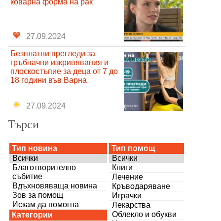
коварна форма на рак
27.09.2024
Безплатни прегледи за
гръбначни изкривявания и
плоскостъпие за деца от 7 до
18 години във Варна
27.09.2024
Търси
Тип новина
Тип помощ
Всички
Всички
Благотворително
Книги
събитие
Лечение
Вдъхновяваща новина
Кръводаряване
Зов за помощ
Играчки
Искам да помогна
Лекарства
Облекло и обукви
Категории