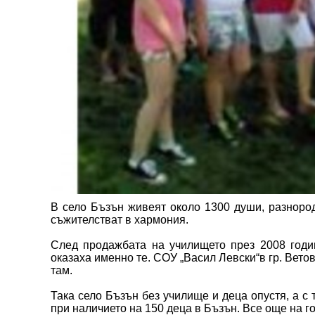
В село Бъзън живеят около 1300 души, разнород
съжителстват в хармония.
След продажбата на училището през 2008 годин
оказаха именно те. СОУ „Васил Левски“в гр. Вето
там.
Така село Бъзън без училище и деца опустя, а с 
при наличието на 150 деца в Бъзън. Все още на г