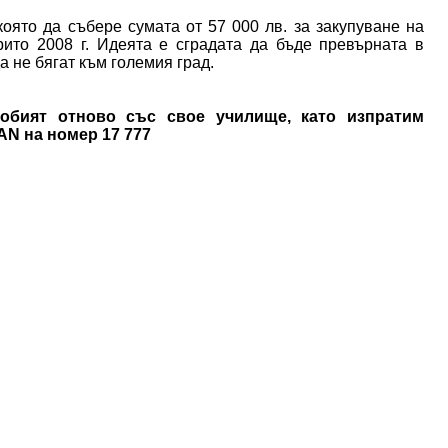
която да събере сумата от 57 000 лв. за закупуване на
рито 2008 г. Идеята е сградата да бъде превърната в
а не бягат към големия град.
бият отново със свое училище, като изпратим
AN на номер 17 777