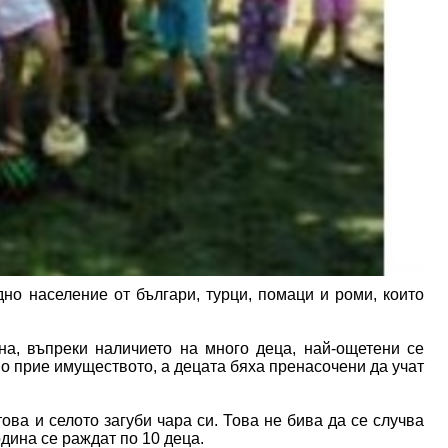
но население от българи, турци, помаци и роми, които
а, въпреки наличието на много деца, най-ощетени се
во прие имуществото, а децата бяха пренасочени да учат
това и селото загуби чара си. Това не бива да се случва
одина се раждат по 10 деца.