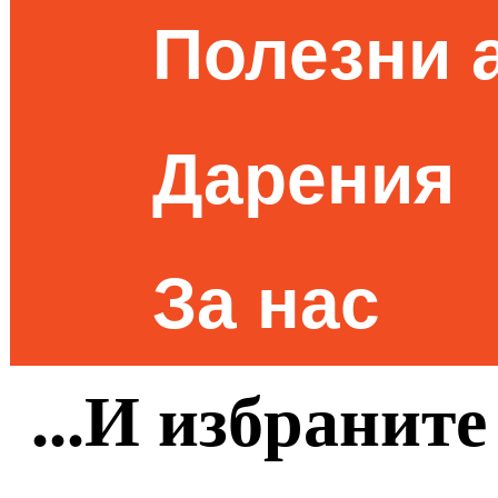
Полезни 
Дарения
За нас
...И избранит