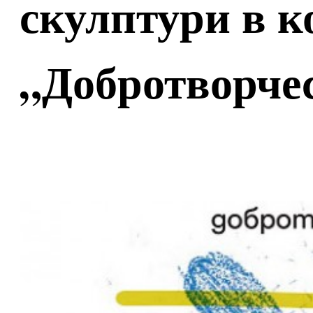
скулптури в к
„Добротворчест