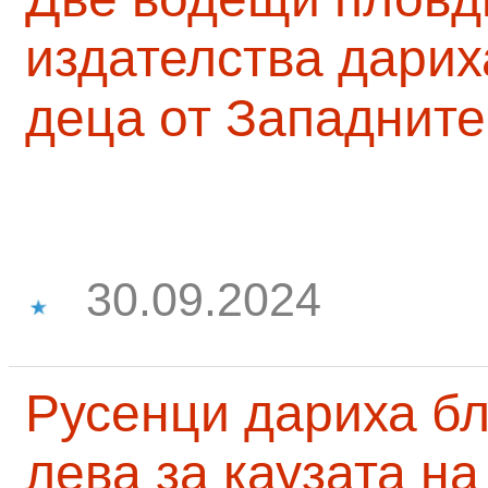
издателства дарих
деца от Западните
30.09.2024
Русенци дариха бл
лева за каузата н