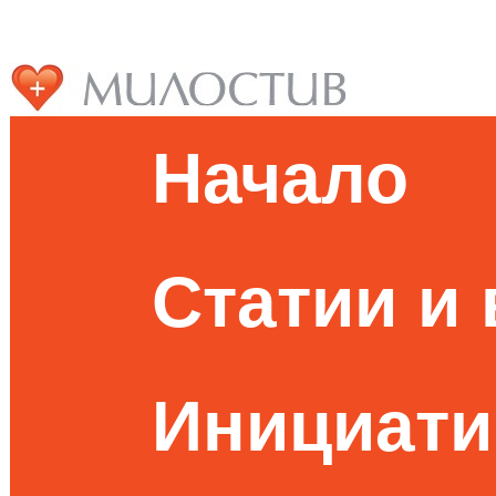
Начало
Статии и
Инициати