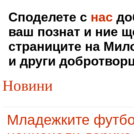
Споделете с
нас
доб
ваш познат и ние щ
страниците на Мил
и други добротворц
Новини
Младежките футб