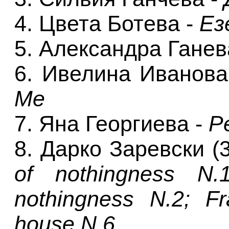
4. Цвета Ботева -
Ез
5. Александра Ганев
6. Ивелина Иванова
Me
7. Яна Георгиева -
Р
8. Дарко Заревски (
of nothingness N.
nothingness N.2; F
house N.6