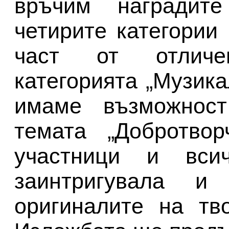
връчим наградит
четирите категории
част от отличе
категорията „Музик
имаме възможнос
темата „Добротвор
участници и вси
заинтригувала и
оригиналите на тв