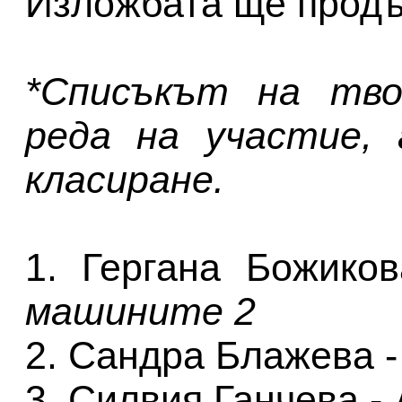
Изложбата ще продъ
*Списъкът на тво
реда на участие, 
класиране.
1. Гергана Божико
машините 2
2. Сандра Блажева 
3. Силвия Ганчева -