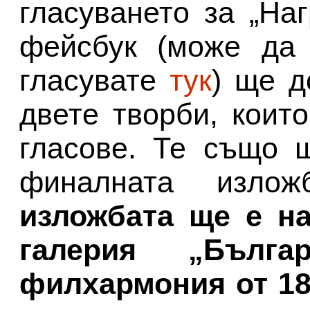
гласуването за „На
фейсбук (може да 
гласувате
тук
) ще д
двете творби, коит
гласове. Те също 
финалната изло
изложбата ще е на
галерия „Бълг
филхармония от 18