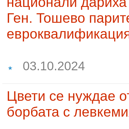
национали дариха 
Ген. Тошево парит
евроквалификаци
03.10.2024
Цвети се нуждае о
борбата с левкеми