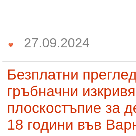
27.09.2024
Безплатни преглед
гръбначни изкривя
плоскостъпие за д
18 години във Вар