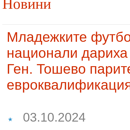
Новини
Младежките футб
национали дариха 
Ген. Тошево парит
евроквалификаци
03.10.2024