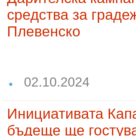
средства за граде
Плевенско
02.10.2024
Инициативата Капа
бъдеще ще гостува