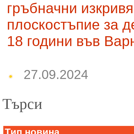
гръбначни изкривя
плоскостъпие за д
18 години във Вар
27.09.2024
Търси
Тип новина