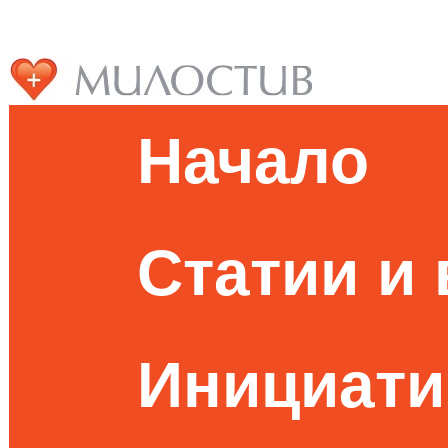
Начало
Статии и
Инициати