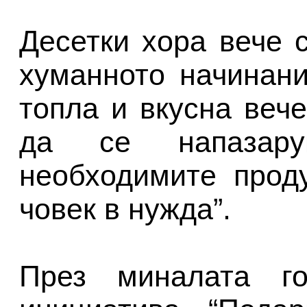
Десетки хора вече 
хуманното начинан
топла и вкусна веч
да се напазар
необходимите прод
човек в нужда”.
През миналата г