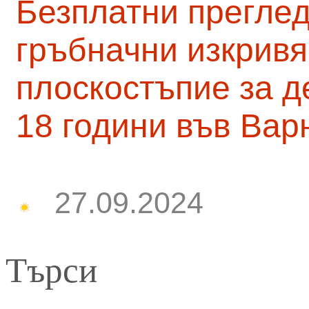
Безплатни преглед
гръбначни изкривя
плоскостъпие за д
18 години във Вар
27.09.2024
Търси