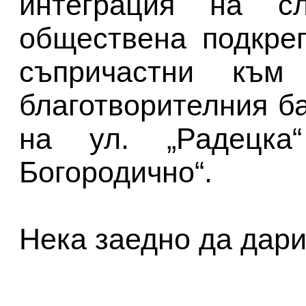
интеграция на с
обществена подкре
съпричастни към
благотворителния ба
на ул. „Радецка
Богородично“.
Нека заедно да дари