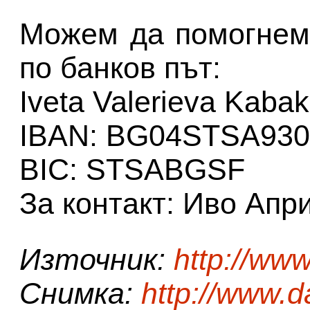
Можем да помогнем
по банков път:
Iveta Valerieva Kaba
IBAN: BG04STSA930
BIC: STSABGSF
За контакт: Иво Апр
Източник:
http://ww
Снимка:
http://www.d