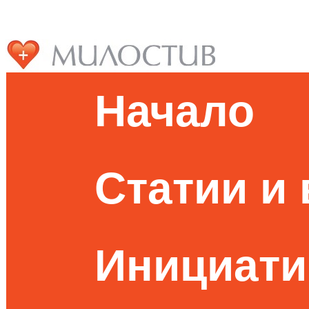
Начало
Статии и
Инициати