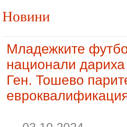
Новини
Младежките футб
национали дариха 
Ген. Тошево парит
евроквалификаци