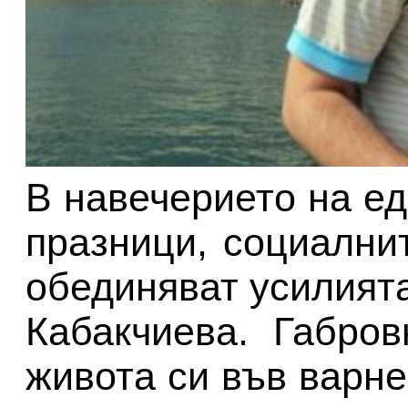
В навечерието на ед
празници, социалнит
обединяват усилията
Кабакчиева. Габро
живота си във варне