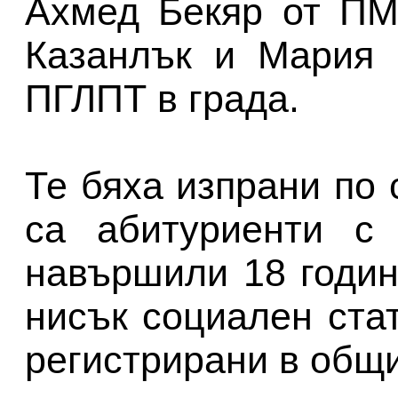
Ахмед Бекяр от ПМ
Казанлък и Мария 
ПГЛПТ в града.
Те бяха изпрани по 
са абитуриенти с 
навършили 18 годин
нисък социален ста
регистрирани в общ