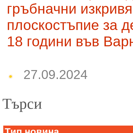
гръбначни изкривя
плоскостъпие за д
18 години във Вар
27.09.2024
Търси
Тип новина