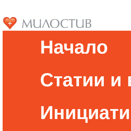
Начало
Статии и
Инициати