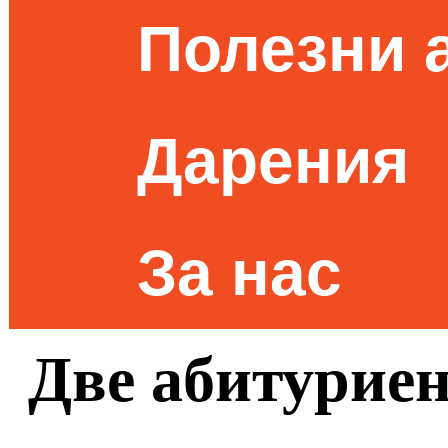
Полезни 
Дарения
За нас
Две абитурие