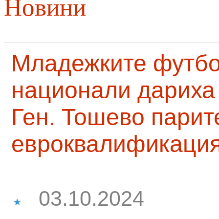
Новини
Младежките футб
национали дариха 
Ген. Тошево парит
евроквалификаци
03.10.2024