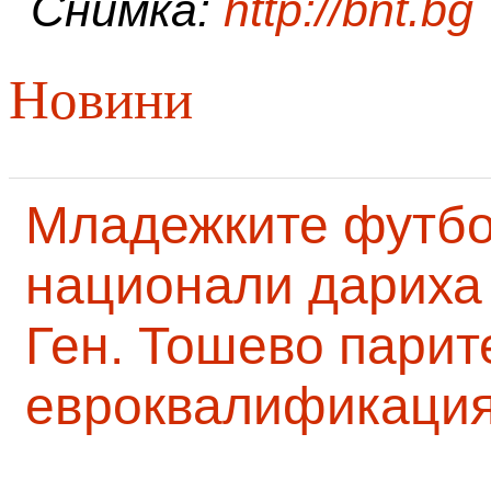
Снимка:
http://bnt.bg
Новини
Младежките футб
национали дариха 
Ген. Тошево парит
евроквалификаци