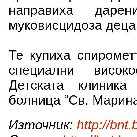
направиха даре
муковисцидоза деца
Те купиха спиромет
специални висок
Детската клиника 
болница “Св. Марина"
Източник:
http://bnt.