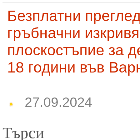
Безплатни преглед
гръбначни изкривя
плоскостъпие за д
18 години във Вар
27.09.2024
Търси