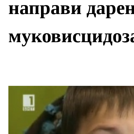
направи дарен
муковисцидоз