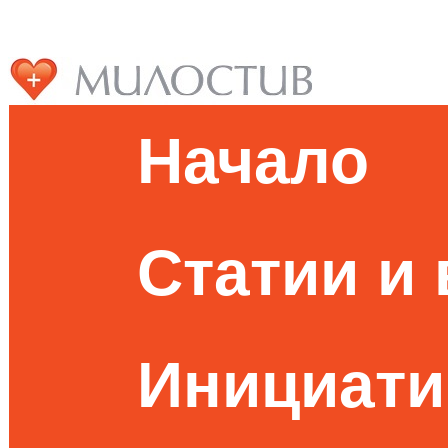
Начало
Статии и
Инициати