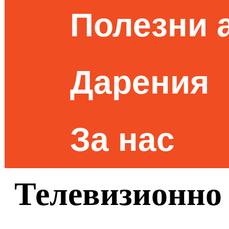
Полезни 
Дарения
За нас
Телевизионно