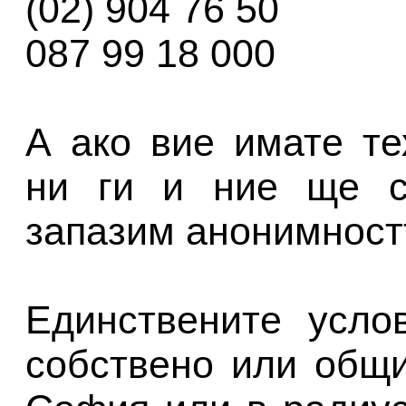
(02) 904 76 50
087 99 18 000
А ако вие имате те
ни ги и ние ще с
запазим анонимност
Единствените усло
собствено или общи