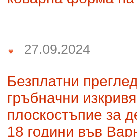
27.09.2024
Безплатни преглед
гръбначни изкривя
плоскостъпие за д
18 години във Вар