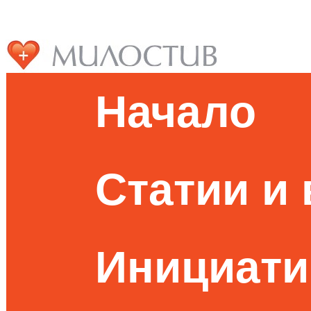
Начало
Статии и
Инициати