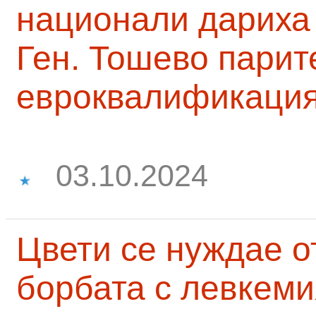
национали дариха 
Ген. Тошево парит
евроквалификаци
03.10.2024
Цвети се нуждае о
борбата с левкеми