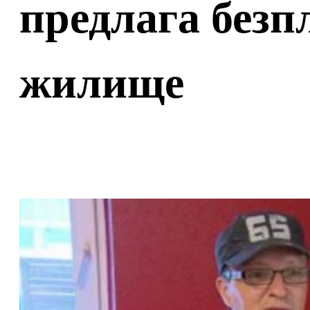
предлага безп
жилище