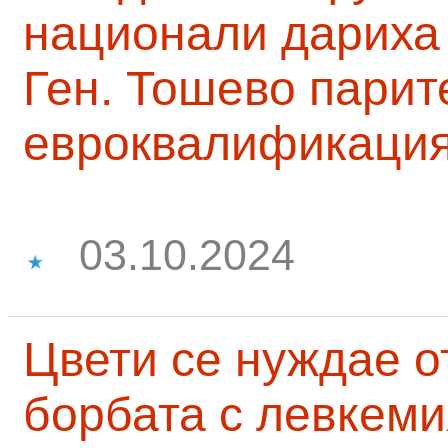
национали дариха 
Ген. Тошево парит
евроквалификаци
03.10.2024
Цвети се нуждае о
борбата с левкеми