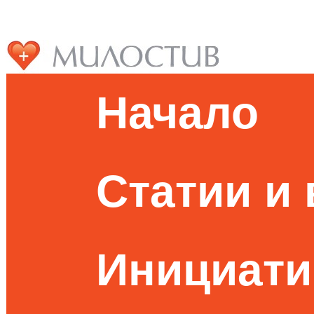
Начало
Статии и
Инициати