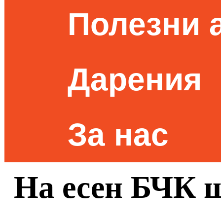
Полезни 
Дарения
За нас
На есен БЧК щ