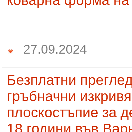
коварна форма на
27.09.2024
Безплатни преглед
гръбначни изкривя
плоскостъпие за д
18 години във Вар