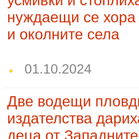
усмивки и стоплих
нуждаещи се хора
и околните села
01.10.2024
Две водещи пловд
издателства дарих
деца от Западните