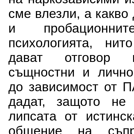
сме влезли, а какво
и пробационни
психологията, нит
дават отговор н
същностни и лично
до зависимост от П
дадат, защото не
липсата от истинс
общение на съпри