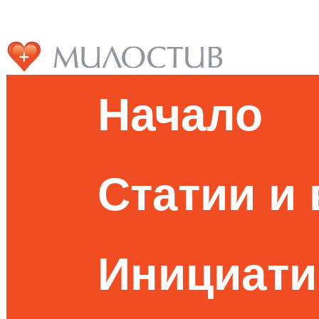
Начало
Статии и
Инициати