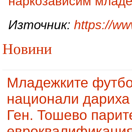
наркозависим младе
Източник:
https://w
Новини
Младежките футб
национали дариха 
Ген. Тошево парит
евроквалификаци