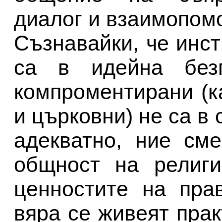
диалог и взаимопомо
Съзнавайки, че инс
са в идейна без
компроментирани (к
и църковни) не са в
адекватно, ние см
общност на религи
ценностите на пра
вяра се живеят прак