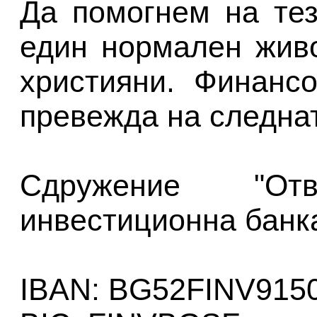
Да помогнем на те
един нормален живо
християни. Финанс
превежда на следнат
Сдружение "О
инвестиционна банк
IBAN: BG52FINV915