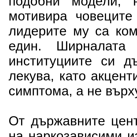
подобни модели, 
мотивира човеците
лидерите му са ко
един. Ширналата 
институциите си д
лекува, като акцент
симптома, а не върх
От държавните цен
на наркозависими и