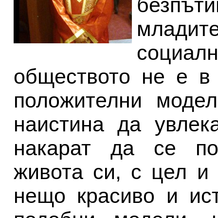
безпъти
младит
социал
обществото не е в
положителни модел
наистина да увлек
накарат да се по
живота си, с цел и
нещо красиво и ис