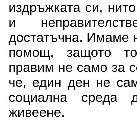
издръжката си, нит
и неправителст
достатъчна. Имаме 
помощ, защото то
правим не само за се
че, един ден не са
социална среда 
живеене.