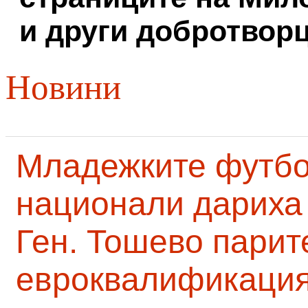
и други добротворц
Новини
Младежките футб
национали дариха 
Ген. Тошево парит
евроквалификаци