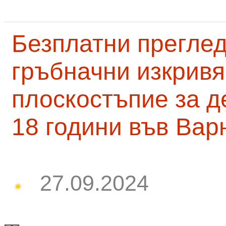
Безплатни преглед
гръбначни изкривя
плоскостъпие за д
18 години във Вар
27.09.2024