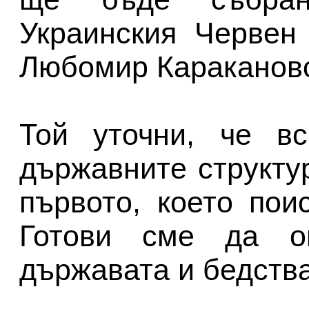
Украинския Червен
Любомир Каракановс
Той уточни, че вс
държавните структур
първото, което пои
Готови сме да о
държавата и бедства