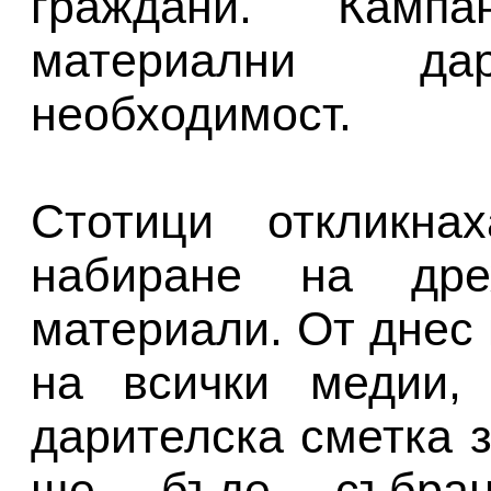
граждани. Камп
материални д
необходимост.
Стотици откликна
набиране на дрех
материали. От днес 
на всички медии,
дарителска сметка 
ще бъде събра