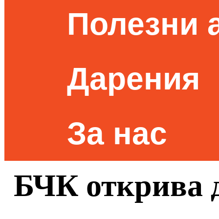
Полезни 
Дарения
За нас
БЧК открива 