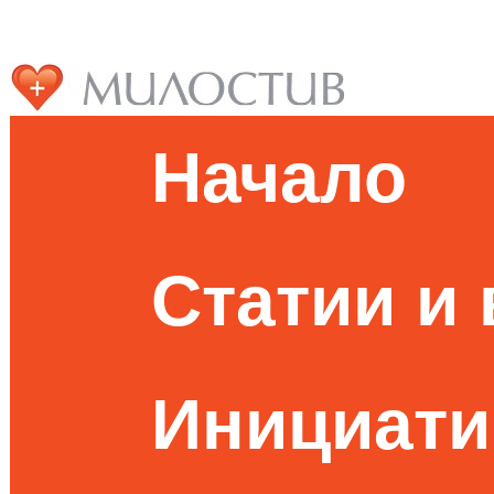
Начало
Статии и
Инициати