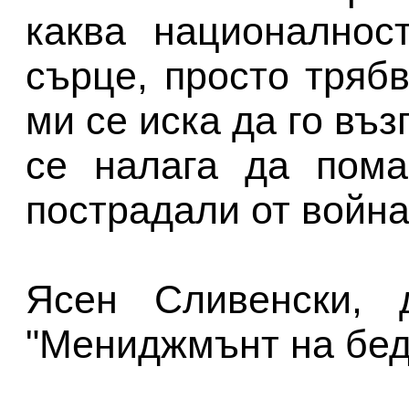
каква националнос
сърце, просто тряб
ми се иска да го въ
се налага да пома
пострадали от война
Ясен Сливенски, 
"Мениджмънт на бедс