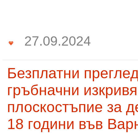
27.09.2024
Безплатни преглед
гръбначни изкривя
плоскостъпие за д
18 години във Вар