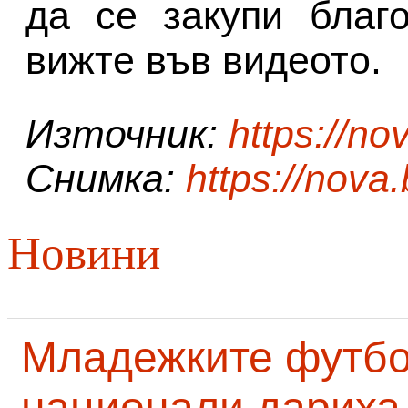
да се закупи благ
вижте във видеото.
Източник:
https://no
Снимка:
https://nova
Новини
Младежките футб
национали дариха 