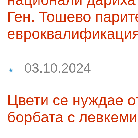
Ген. Тошево парит
евроквалификаци
03.10.2024
Цвети се нуждае о
борбата с левкеми