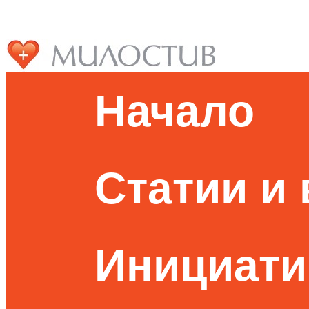
Начало
Статии и
Инициати