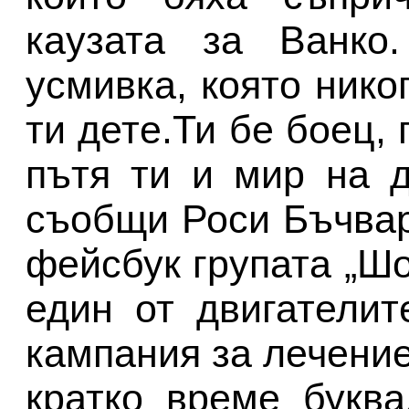
каузата за Ванко
усмивка, която нико
ти дете.Ти бе боец,
пътя ти и мир на д
съобщи Роси Бъчвар
фейсбук групата „Шо
един от двигателит
кампания за лечение
кратко време букв