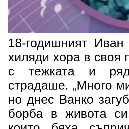
18-годишният Иван
хиляди хора в своя 
с тежката и ряд
страдаше. „Много ми
но днес Ванко загу
борба в живота си
които бяха съпри