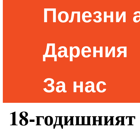
Полезни 
Дарения
За нас
18-годишният