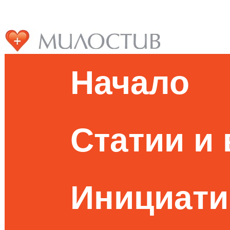
Начало
Статии и
Инициати