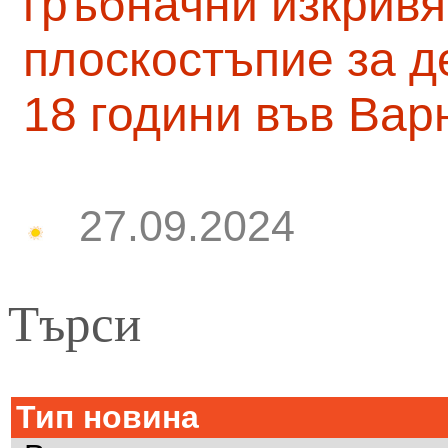
гръбначни изкривя
плоскостъпие за д
18 години във Вар
27.09.2024
Търси
Тип новина