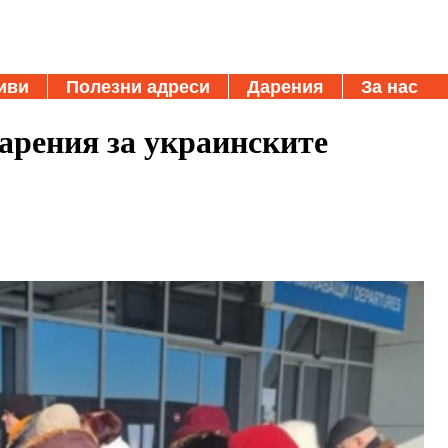
иви
Полезни адреси
Дарения
За нас
дарения за украинските