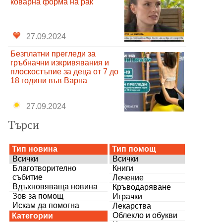
коварна форма на рак
27.09.2024
Безплатни прегледи за
гръбначни изкривявания и
плоскостъпие за деца от 7 до
18 години във Варна
27.09.2024
Търси
Тип новина
Тип помощ
Всички
Всички
Благотворително
Книги
събитие
Лечение
Вдъхновяваща новина
Кръводаряване
Зов за помощ
Играчки
Искам да помогна
Лекарства
Облекло и обукви
Категории