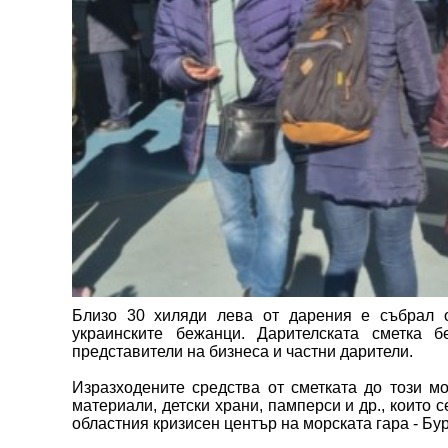
Близо 30 хиляди лева от дарения е събрал о
украинските бежанци. Дарителската сметка
представители на бизнеса и частни дарители.
Изразходените средства от сметката до този мо
материали, детски храни, памперси и др., които 
областния кризисен център на морската гара - Бур