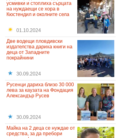
усмивки и стоплиха сърцата
на нуждаещи се хора в
Кюстендил и околните села
01.10.2024
Две водещи пловдивски
издателства дариха книги на
деца от Западните
покрайнини
30.09.2024
Русенци дариха близо 30 000
лева за каузата на Фондация
Александър Русев
30.09.2024
Майка на 2 деца се нуждае от
средства, за да пребори