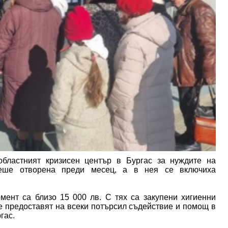
бластният кризисен център в Бургас за нуждите на
 беше отворена преди месец, а в нея се включиха
мент са близо 15 000 лв. С тях са закупени хигиенни
се предоставят на всеки потърсил съдействие и помощ в
гас.