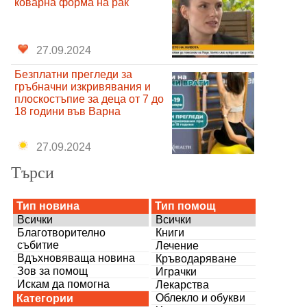
коварна форма на рак
27.09.2024
Безплатни прегледи за
гръбначни изкривявания и
плоскостъпие за деца от 7 до
18 години във Варна
27.09.2024
Търси
Тип новина
Тип помощ
Всички
Всички
Благотворително
Книги
събитие
Лечение
Вдъхновяваща новина
Кръводаряване
Зов за помощ
Играчки
Искам да помогна
Лекарства
Облекло и обукви
Категории