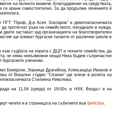
омогне на болното момиче. Благодарение на средствата,
а се храни самостоятелно. За да продължи лечението ѝ
разполага.
т ПГТ "Проф. Д-р Асен Златаров" и деветокласничката
 да протегнат ръка на семейството, изпаднало в нужда.
и двете застават зад организацията на благотворителен
частие ще вземат бургаски таланти от различни школи в
н към съдбата на хората с ДЦП и техните семейства, да
ета, че няма невъзможни неща! Нека бъдем съпричастни
т бургаските ученички.
иел Бекярски, Зорница Драгийска, Александър Иванов и
ева от Вокално студио "Сезони" ще влезе в ролята на
сетокласничката Стилияна Николова.
рада на 11.04 (сряда) от 19:00ч. в НХК. Входът е на
ерт четете и в страницата на събитието във
фейсбук
.