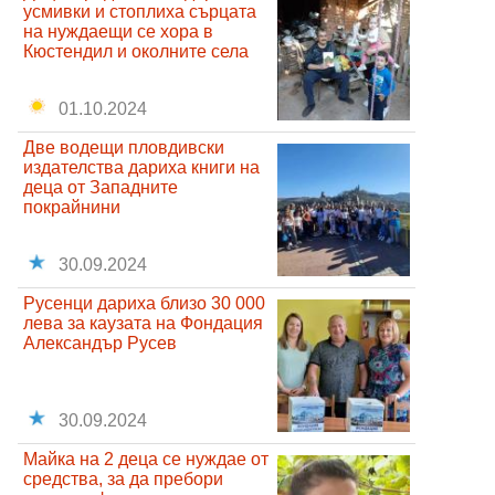
усмивки и стоплиха сърцата
на нуждаещи се хора в
Кюстендил и околните села
01.10.2024
Две водещи пловдивски
издателства дариха книги на
деца от Западните
покрайнини
30.09.2024
Русенци дариха близо 30 000
лева за каузата на Фондация
Александър Русев
30.09.2024
Майка на 2 деца се нуждае от
средства, за да пребори