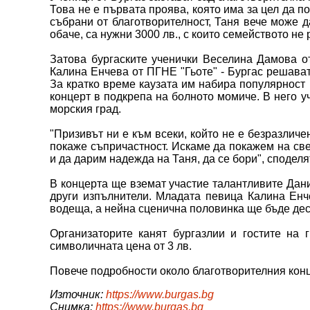
Това не е първата проява, която има за цел да п
събрани от благотворителност, Таня вече може д
обаче, са нужни 3000 лв., с които семейството не 
Затова бургаските ученички Веселина Дамова о
Калина Енчева от ПГНЕ "Гьоте" - Бургас решават
За кратко време каузата им набира популярност 
концерт в подкрепа на болното момиче. В него у
морския град.
"Призивът ни е към всеки, който не е безразличе
покаже съпричастност. Искаме да покажем на св
и да дарим надежда на Таня, да се бори", споделя
В концерта ще вземат участие талантливите Дан
други изпълнители. Младата певица Калина Енч
водеща, а нейна сценична половинка ще бъде де
Организаторите канят бургазлии и гостите на г
символичната цена от 3 лв.
Повече подробности около благотворителния конц
Източник:
https://www.burgas.bg
Снимка:
https://www.burgas.bg