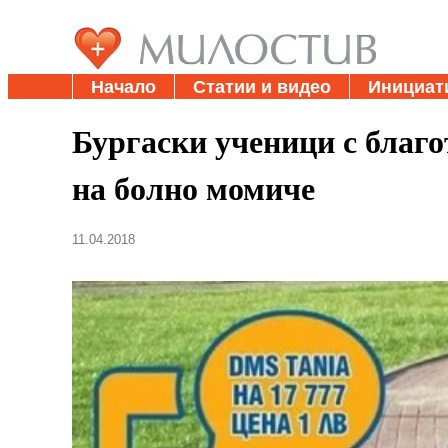
Начало
Статии и видео
Инициат
Бургаски ученици с благ
на болно момиче
11.04.2018