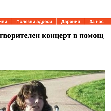
иви
Полезни адреси
Дарения
За нас
отворителен концерт в помощ