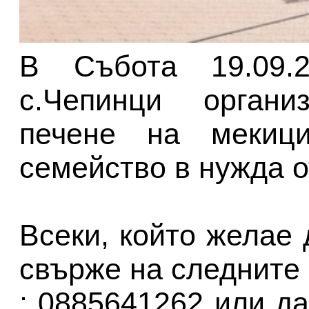
В Събота 19.09.
с.Чепинци организ
печене на мекиц
семейство в нужда о
Всеки, който желае 
свърже на следните
; 0885641262 или да