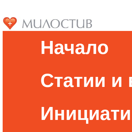
Начало
Статии и
Инициати