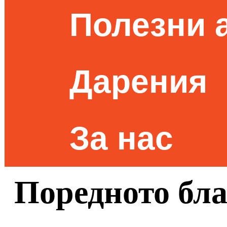
Полезни 
Дарения
За нас
Поредното бл