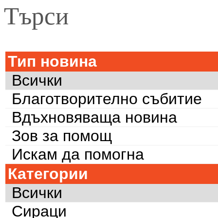
Търси
Тип новина
Всички
Благотворително събитие
Вдъхновяваща новина
Зов за помощ
Искам да помогна
Категории
Всички
Сираци