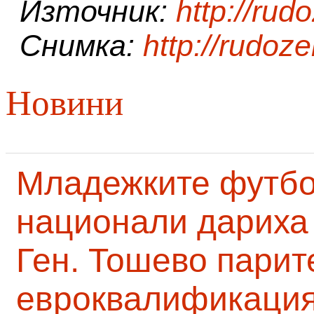
Източник:
http://ru
Снимка:
http://rudo
Новини
Младежките футб
национали дариха 
Ген. Тошево парит
евроквалификаци