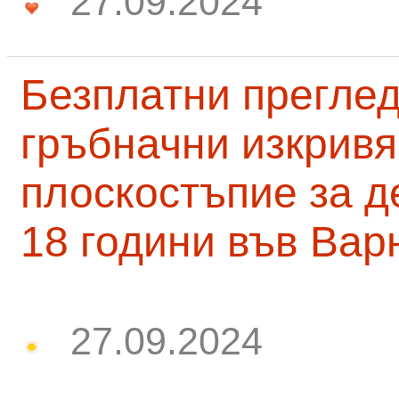
27.09.2024
Безплатни преглед
гръбначни изкривя
плоскостъпие за д
18 години във Вар
27.09.2024