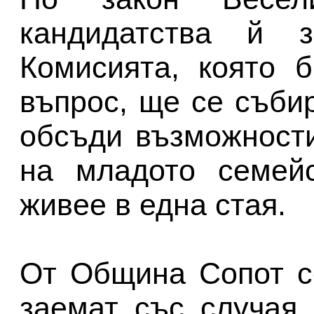
кандидатства й 
Комисията, която 
въпрос, ще се съби
обсъди възможност
на младото семейс
живее в една стая.
От Община Сопот с
заемат със случая