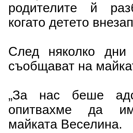
родителите й раз
когато детето внезап
След няколко дни 
съобщават на майкат
„За нас беше адс
опитвахме да им
майката Веселина.