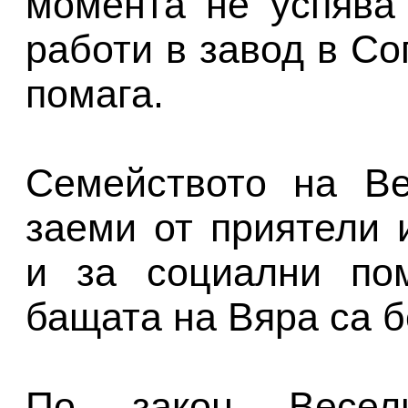
момента не успява
работи в завод в Со
помага.
Семейството на Ве
заеми от приятели 
и за социални по
бащата на Вяра са б
По закон Весе