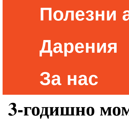
Полезни 
Дарения
За нас
3-годишно мо