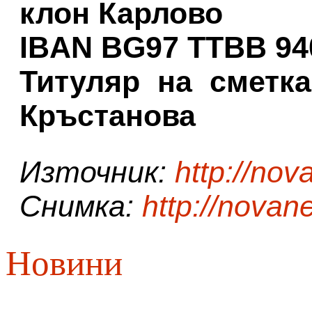
клон Карлово
IBAN BG97 TTBB 940
Титуляр на сметка
Кръстанова
Източник:
http://no
Снимка:
http://novan
Новини