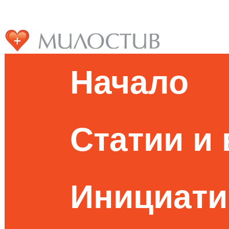
Начало
Статии и
Инициати