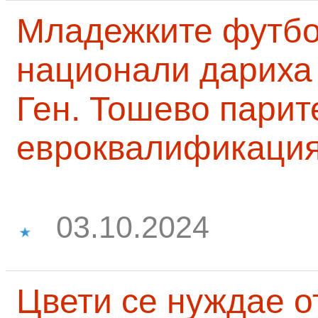
Младежките футб
национали дариха 
Ген. Тошево парит
евроквалификаци
03.10.2024
Цвети се нуждае о