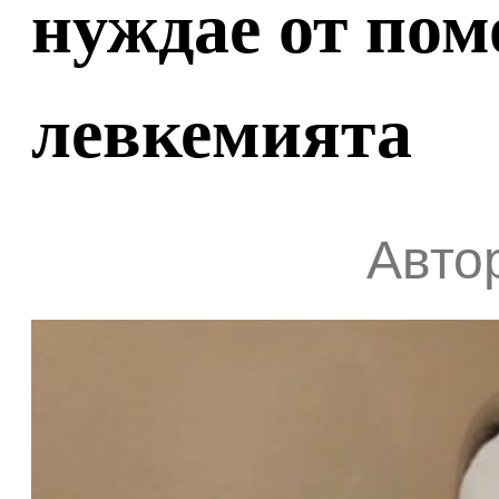
нуждае от пом
левкемията
Автор