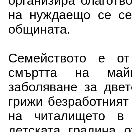
организира благотв
на нуждаещо се се
общината.
Семейството е от
смъртта на майк
заболяване за двет
грижи безработният
на читалището в
детската градина о