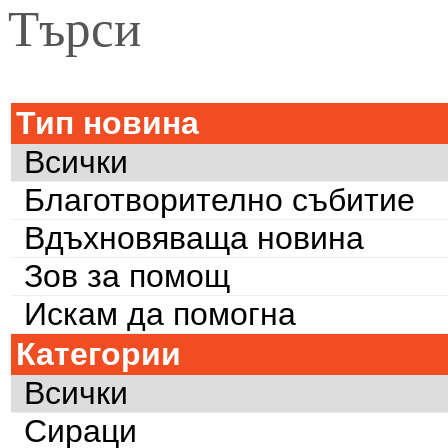
Търси
Тип новина
Всички
Благотворително събитие
Вдъхновяваща новина
Зов за помощ
Искам да помогна
Категории
Всички
Сираци