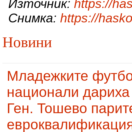
Източник:
https://ha
Снимка:
https://hasko
Новини
Младежките футб
национали дариха 
Ген. Тошево парит
евроквалификаци