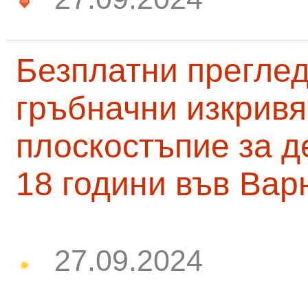
Безплатни преглед
гръбначни изкривя
плоскостъпие за д
18 години във Вар
27.09.2024