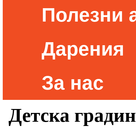
Полезни 
Дарения
За нас
Детска градин