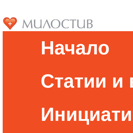
Начало
Статии и
Инициати