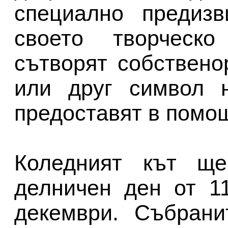
специално предизв
своето творческ
сътворят собствено
или друг символ н
предоставят в помощ
Коледният кът ще
делничен ден от 11
декември. Събрани