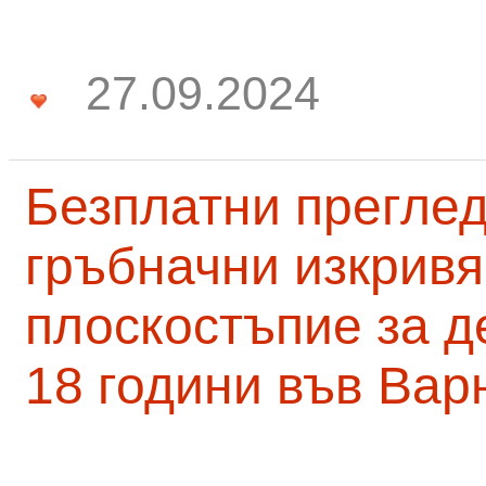
27.09.2024
Безплатни преглед
гръбначни изкривя
плоскостъпие за д
18 години във Вар