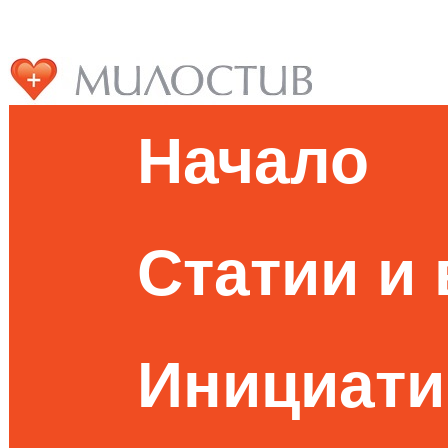
Начало
Статии и
Инициати