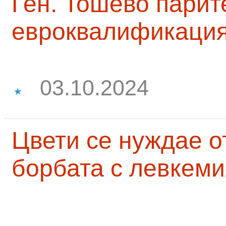
Ген. Тошево парит
евроквалификаци
03.10.2024
Цвети се нуждае о
борбата с левкеми