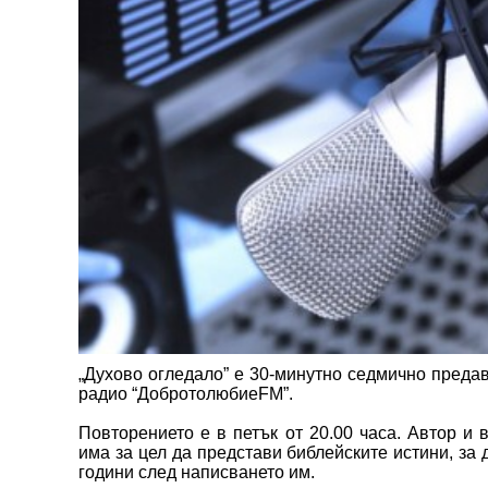
„Духово огледало” е 30-минутно седмично предава
радио “ДобротолюбиеFM”.
Повторението е в петък от 20.00 часа. Автор и
има за цел да представи библейските истини, за 
години след написването им.