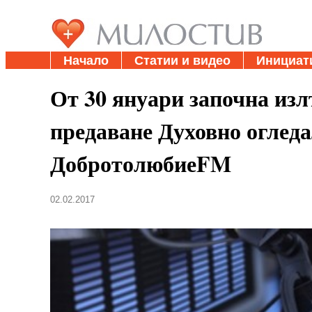
Начало
Статии и видео
Инициат
От 30 януари започна изл
предаване Духовно огледа
ДобротолюбиеFM
02.02.2017