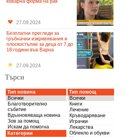
коварна форма на рак
27.09.2024
Безплатни прегледи за
гръбначни изкривявания и
плоскостъпие за деца от 7 до
18 години във Варна
27.09.2024
Търси
Тип новина
Тип помощ
Всички
Всички
Благотворително
Книги
събитие
Лечение
Вдъхновяваща новина
Кръводаряване
Зов за помощ
Играчки
Искам да помогна
Лекарства
Облекло и обукви
Категории