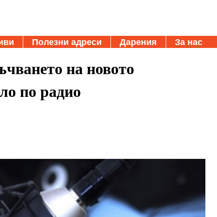
иви
Полезни адреси
Дарения
За нас
ъчването на новото
ло по радио