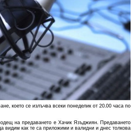
не, което се излъчва всеки понеделик от 20.00 часа по
 водещ на предаването е Хачик Язъджиян. Предаването
да видим как те са приложими и валидни и днес толкова