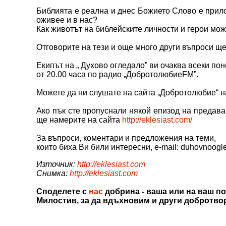
Библията е реална и днес Божието Слово е прило
оживее и в нас?
Как животът на библейските личности и герои мож
Отговорите на тези и още много други въпроси ще
Екипът на „ Духово огледало” ви очаква всеки пон
от 20.00 часа по радио „ДобротолюбиеFM”.
Можете да ни слушате на сайта „Добротолюбие“ 
Ако пък сте пропуснали някой епизод на предава
ще намерите на сайта
http://eklesiast.com/
За въпроси, коментари и предложения на теми,
които биха Ви били интересни, e-mail: duhovnoog
Източник:
http://eklesiast.com
Снимка:
http://eklesiast.com
Споделете с
нас
добрина - ваша или на ваш по
Милостив, за да вдъхновим и други добротво