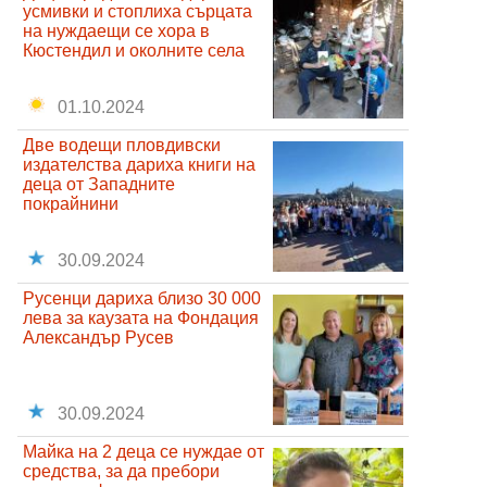
усмивки и стоплиха сърцата
на нуждаещи се хора в
Кюстендил и околните села
01.10.2024
Две водещи пловдивски
издателства дариха книги на
деца от Западните
покрайнини
30.09.2024
Русенци дариха близо 30 000
лева за каузата на Фондация
Александър Русев
30.09.2024
Майка на 2 деца се нуждае от
средства, за да пребори