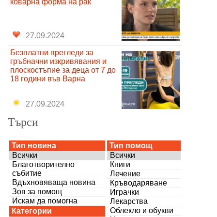
коварна форма на рак
27.09.2024
Безплатни прегледи за
гръбначни изкривявания и
плоскостъпие за деца от 7 до
18 години във Варна
27.09.2024
Търси
Тип новина
Тип помощ
Всички
Всички
Благотворително
Книги
събитие
Лечение
Вдъхновяваща новина
Кръводаряване
Зов за помощ
Играчки
Искам да помогна
Лекарства
Облекло и обукви
Категории