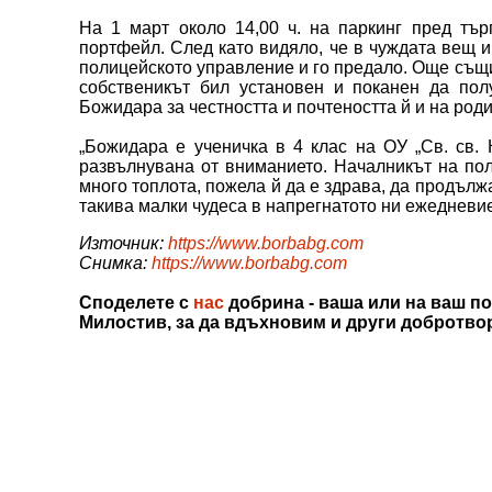
На 1 март около 14,00 ч. на паркинг пред тър
портфейл. След като видяло, че в чуждата вещ и
полицейското управление и го предало. Още същ
собственикът бил установен и поканен да по
Божидара за честността и почтеността й и на роди
„Божидара е ученичка в 4 клас на ОУ „Св. св.
развълнувана от вниманието. Началникът на по
много топлота, пожела й да е здрава, да продължа
такива малки чудеса в напрегнатото ни ежедневи
Източник:
https://www.borbabg.com
Снимка:
https://www.borbabg.com
Споделете с
нас
добрина - ваша или на ваш по
Милостив, за да вдъхновим и други добротво