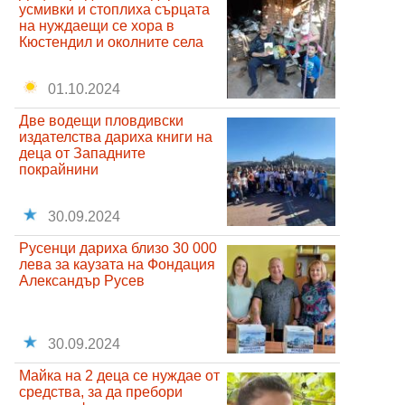
усмивки и стоплиха сърцата
на нуждаещи се хора в
Кюстендил и околните села
01.10.2024
Две водещи пловдивски
издателства дариха книги на
деца от Западните
покрайнини
30.09.2024
Русенци дариха близо 30 000
лева за каузата на Фондация
Александър Русев
30.09.2024
Майка на 2 деца се нуждае от
средства, за да пребори