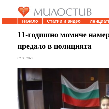
Начало
Статии и видео
Инициат
11-годишно момиче намер
предало в полицията
02.03.2022