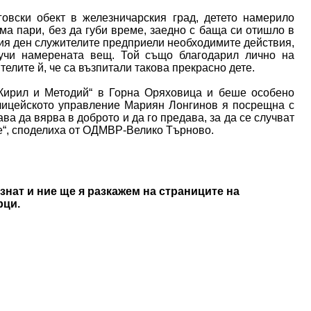
говски обект в железничарския град, детето намерило
ма пари, без да губи време, заедно с баща си отишло в
ия ден служителите предприели необходимите действия,
лучи намерената вещ. Той също благодарил лично на
телите й, че са възпитали такова прекрасно дете.
 Кирил и Методий“ в Горна Оряховица и беше особено
лицейското управление Мариян Лонгинов я посрещна с
ва да вярва в доброто и да го предава, за да се случват
е“, споделиха от ОДМВР-Велико Търново.
знат и ние ще я разкажем на страниците на
рци.