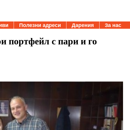
иви
Полезни адреси
Дарения
За нас
и портфейл с пари и го