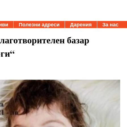
иви
Полезни адреси
Дарения
За нас
лаготворителен базар
рги“