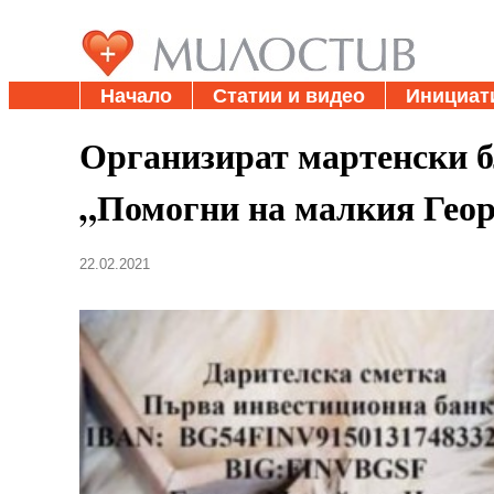
Начало
Статии и видео
Инициат
Организират мартенски б
„Помогни на малкия Гео
22.02.2021