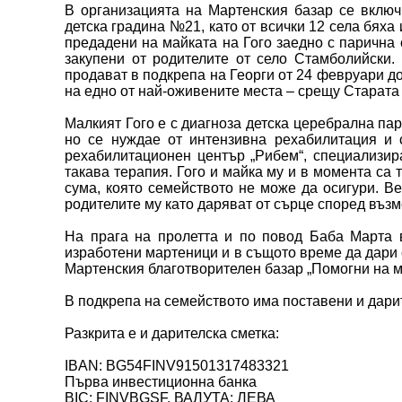
В организацията на Мартенския базар се включ
детска градина №21, като от всички 12 села бяха
предадени на майката на Гого заедно с парична с
закупени от родителите от село Стамболийски.
продават в подкрепа на Георги от 24 февруари д
на едно от най-оживените места – срещу Старата 
Малкият Гого е с диагноза детска церебрална пар
но се нуждае от интензивна рехабилитация и 
рехабилитационен център „Рибем“, специализира
такава терапия. Гого и майка му и в момента са 
сума, която семейството не може да осигури. Ве
родителите му като даряват от сърце според възм
На прага на пролетта и по повод Баба Марта в
изработени мартеници и в същото време да дари с
Мартенския благотворителен базар „Помогни на м
В подкрепа на семейството има поставени и дари
Разкрита е и дарителска сметка:
IBAN: BG54FINV91501317483321
Първа инвестиционна банка
BIC: FINVBGSF, ВАЛУТА: ЛЕВА