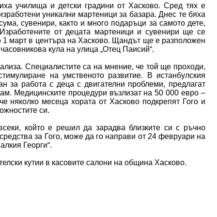
иха училища и детски градини от Хасково. Сред тях е
 изработени уникални мартеници за базара. Днес те бяха
ума, сувенири, както и много подаръци за самото дете,
 Изработените от децата мартеници и сувенири ще се
о 1 март в центъра на Хасково. Щандът ще е разположен
часовникова кула на улица „Отец Паисий“.
ализа. Специалистите са на мнение, че той ще проходи,
стимулиране на умственото развитие. В истанбулския
н за работа с деца с двигателни проблеми, предлагат
там. Медицинските процедури възлизат на 50 000 евро –
че няколко месеца хората от Хасково подкрепят Гого и
ожностите си.
секи, който е решил да зарадва близките си с ръчно
редства за Гого, може да го направи от 24 февруари на
алкия Георги“.
телски кутии в касовите салони на община Хасково.